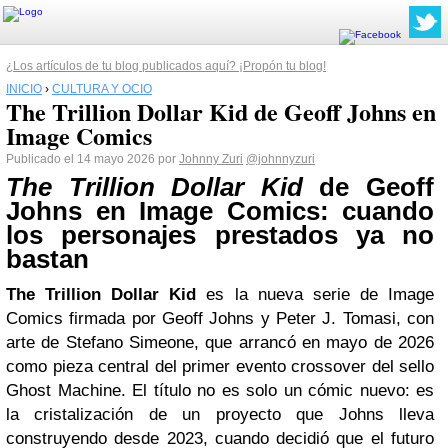
¿Los artículos de tu blog publicados aquí? ¡Propón tu blog!
INICIO
›
CULTURA Y OCIO
The Trillion Dollar Kid de Geoff Johns en
Image Comics
Publicado el 14 mayo 2026 por
Johnny Zuri
@johnnyzuri
The Trillion Dollar Kid
de Geoff
Johns en Image Comics: cuando
los personajes prestados ya no
bastan
The Trillion Dollar Kid
es la nueva serie de Image
Comics firmada por Geoff Johns y Peter J. Tomasi, con
arte de Stefano Simeone, que arrancó en mayo de 2026
como pieza central del primer evento crossover del sello
Ghost Machine. El título no es solo un cómic nuevo: es
la cristalización de un proyecto que Johns lleva
construyendo desde 2023, cuando decidió que el futuro