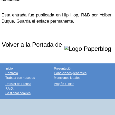
Esta entrada fue publicada en Hip Hop, R&B por Yolber
Duque. Guarda el enlace permanente.
Volver a la Portada de
Inicio
Presentación
Contacto
Condiciones generales
Trabaja con nosotros
Menciones legales
Dossier de Prensa
Propón tu blog
F.A.Q.
Gestionar cookies