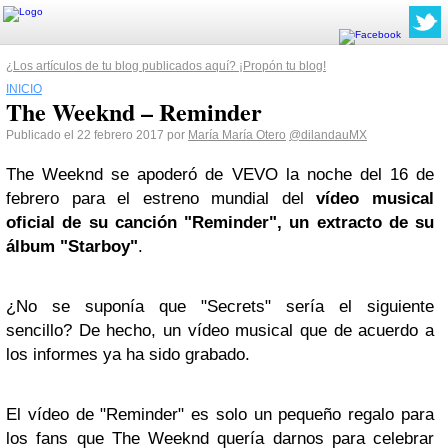
¿Los artículos de tu blog publicados aquí? ¡Propón tu blog!
INICIO
The Weeknd – Reminder
Publicado el 22 febrero 2017 por
María María Otero
@dilandauMX
The Weeknd se apoderó de VEVO la noche del 16 de
febrero para el estreno mundial del
vídeo musical
oficial de su canción "Reminder", un extracto de su
álbum "Starboy"
.
¿No se suponía que "Secrets" sería el siguiente
sencillo? De hecho, un vídeo musical que de acuerdo a
los informes ya ha sido grabado.
El vídeo de "Reminder" es solo un pequeño regalo para
los fans que The Weeknd quería darnos para celebrar