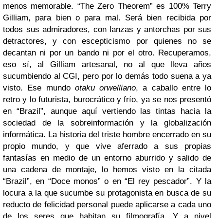
menos memorable.
“The Zero Theorem” es 100% Terry
Gilliam, para bien o para mal. Será bien recibida por
todos sus admiradores, con lanzas y antorchas por sus
detractores, y con escepticismo por quienes no se
decantan ni por un bando ni por el otro. Recuperamos,
eso sí, al Gilliam artesanal, no al que lleva años
sucumbiendo al CGI, pero por lo demás todo suena a ya
visto. Ese mundo
otaku orwelliano
, a caballo entre lo
retro y lo futurista, burocrático y frío, ya se nos presentó
en “Brazil”, aunque aquí vertiendo las tintas hacia la
sociedad de la sobreinformación y la globalización
informática. La historia del triste hombre encerrado en su
propio mundo, y que vive aferrado a sus propias
fantasías en medio de un entorno aburrido y salido de
una cadena de montaje, lo hemos visto en la citada
“Brazil”, en “Doce monos” o en “El rey pescador”. Y la
locura a la que sucumbe su protagonista en busca de su
reducto de felicidad personal puede aplicarse a cada uno
de los seres que habitan su filmografía. Y a nivel