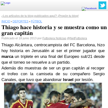
¿Los artículos de tu blog publicados aquí? ¡Propón tu blog!
INICIO
›
DEPORTES
›
FÚTBOL
Thiago hace historia y se muestra como un
gran capitán
Publicado el 18 junio 2013 por
Futbolera Noticias
@NetFutbolera
Thiago Alcántara, centrocampista del FC Barcelona, hizo
hoy historia en Jerusalén al ser el primer jugador que
marca
un triplete en una final del Europeo sub'21 desde
que el torneo se resuelve a un partido.
Además dio muestras de ser un gran capitán al recoger
el trofeo con la camiseta de su compañero Sergio
Canales, que tuvo que abandonar
Israel
por lesión.