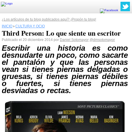
¿Los artículos de tu blog publicados aquí? ¡Propón tu blog!
INICIO
›
CULTURA Y OCIO
Third Person: Lo que siente un escritor
Publicado el 20 diciembre 2014 por
Daniel Sotomayor
@dmsotomayor
Escribir una historia es como
desnudarte un poco, como sacarte
el pantalón y que las personas
vean si tienes piernas delgadas o
gruesas, si tienes piernas débiles
o fuertes, si tienes piernas
desviadas o rectas.