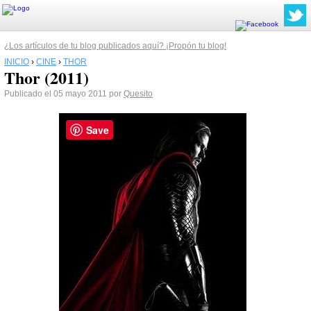
¿Los artículos de tu blog publicados aquí? ¡Propón tu blog!
INICIO
›
CINE
›
THOR
Thor (2011)
Publicado el 05 mayo 2011 por
Quesito
Save