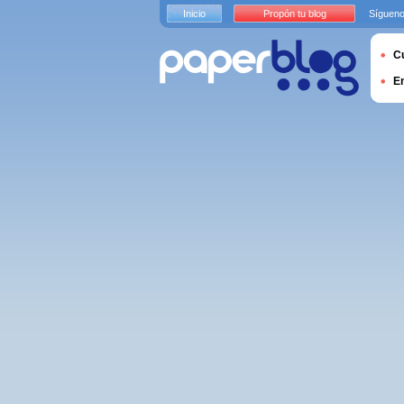
Inicio
Propón tu blog
Sígueno
Cu
E