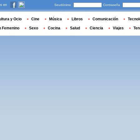
s en
Seudónimo
Contraseña
ltura y Ocio
Cine
Música
Libros
Comunicación
Tecnol
n Femenino
Sexo
Cocina
Salud
Ciencia
Viajes
Ten