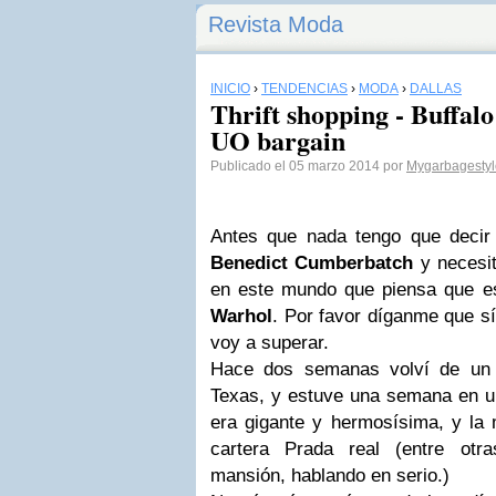
Revista Moda
INICIO
›
TENDENCIAS
›
MODA
›
DALLAS
Thrift shopping - Buffal
UO bargain
Publicado el 05 marzo 2014 por
Mygarbagestyl
Antes que nada tengo que decir
Benedict Cumberbatch
y necesit
en este mundo que piensa que e
Warhol
. Por favor díganme que sí
voy a superar.
Hace dos semanas volví de un v
Texas, y estuve una semana en un
era gigante y hermosísima, y la
cartera Prada real (entre otr
mansión, hablando en serio.)