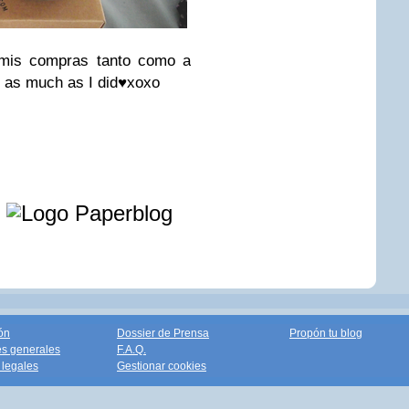
mis compras tanto como a
 as much as I did♥xoxo
e
ón
Dossier de Prensa
Propón tu blog
s generales
F.A.Q.
legales
Gestionar cookies