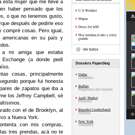
 esta mujer que me lleve a
en haber pensado que los
U.S Wishlist
s, o que no tenemos gusto,
J
Mapas
orque después de pedirle eso
Dress for le$$
 y compré cosas. Pero igual,
Hoy termina el año y estoy
s americanas en su país y
grande
idos.
Ver todos
 a mi amiga que estaba
Exchange (a donde pedí
Dossiers Paperblog
aíso.
tas cosas, principalmente
Dallas
ciudades
segundo porque fui honesta
Buffalo
pares de zapatos que iba a
Regiones del mundo
me los Jeffrey Campbell, sé
Andy Warhol
Pintores
altísimos.
Benedict Cumberbatch
rado con el de Brooklyn, al
Actores
elvo a Nueva York.
New York
ontenta con mis compras,
ciudades
las tres prendas, acá no te