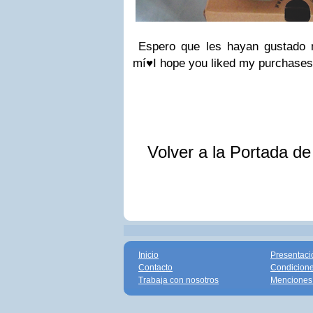
Espero que les hayan gustado 
mí♥I hope you liked my purchases
Volver a la Portada d
Inicio
Presentaci
Contacto
Condicione
Trabaja con nosotros
Menciones 