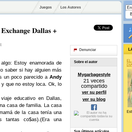
Juegos
Los Autores
o Exchange Dallas +
e
L
Denunciar
EL
Sobre el autor
 algo: Estoy enamorada de
DÍ
o saber si hay alguien más
Mygarbagestyle
s un poco parecido a
Andy
21
veces
 y que no estoy loca. Ok, lo
compartido
ver su perfil
iaje educativo en Dallas,
ver su blog
a casa de familia. La casa
 mamá de la casa tenía una
Est
as tantas co$as).(Era una
Sus últimos artículos