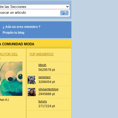
¿ Aún no eres miembro ?
Propón tu blog
A COMUNIDAD MODA
 AUTOR DEL
TOP MIEMBROS
A
Mesh
5629576 pt
sepelaci
3268454 pt
silviainterblog
2945886 pt
her A.l.
tururu
2717224 pt