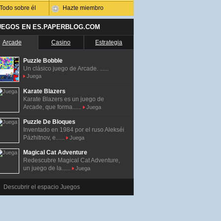
Todo sobre él
Hazte miembro
UEGOS EN ES.PAPERBLOG.COM
Arcade
Casino
Estrategia
Puzzle Bobble
Un clásico juego de Arcade. ......
Juega
Karate Blazers
Karate Blazers es un juego de
Arcade, que forma......
Juega
Puzzle De Bloques
Inventado en 1984 por el ruso Alekséi
Pázhitnov, e......
Juega
Magical Cat Adventure
Redescubre Magical Cat Adventure,
un juego de la......
Juega
Descubrir el espacio Juegos