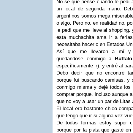
No sé qué pensé cuando le pedí a
un local de segunda mano. Deb
argentinos somos mega miserable
o algo. Pero no, en realidad no, p
le pedí que me lleve al shopping,
esta muchachita ama ir a feria
necesitaba hacerlo en Estados Un
Así que me llevaron a mí y
quedandose conmigo a
Buffalo
específicamente ir), y entré al par
Debo decir que no encontré tan
porque fui buscando camisas, y 
conmigo misma y dejé todos los 
comprar porque, incluso aunque a
que no voy a usar un par de Litas 
El local era bastante chico compa
que tengo que ir si alguna vez vu
De todas formas estoy super c
porque por la plata que gasté en 