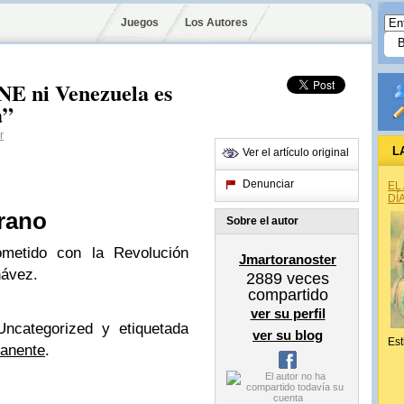
Juegos
Los Autores
NE ni Venezuela es
a”
r
L
Ver el artículo original
Denunciar
EL
DÍ
rano
Sobre el autor
ometido con la Revolución
Jmartoranoster
hávez.
2889
veces
compartido
ver su perfil
Uncategorized y etiquetada
ver su blog
Est
anente
.