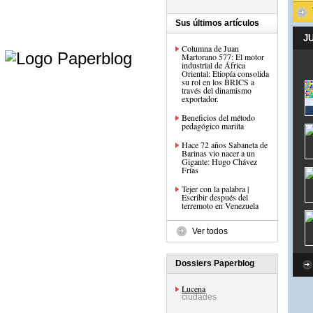
Sus últimos artículos
J
e
Columna de Juan
Martorano 577: El motor
industrial de África
Oriental: Etiopía consolida
su rol en los BRICS a
través del dinamismo
exportador.
Beneficios del método
pedagógico mariita
Hace 72 años Sabaneta de
Barinas vio nacer a un
Gigante: Hugo Chávez
Frías
Tejer con la palabra |
Escribir después del
terremoto en Venezuela
Ver todos
Dossiers Paperblog
Lucena
ciudades