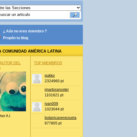
¿ Aún no eres miembro ?
Propón tu blog
A COMUNIDAD AMÉRICA LATINA
 AUTOR DEL
TOP MIEMBROS
A
pukko
2324960 pt
jmartoranoster
1101621 pt
ivan009
1023044 pt
her A.l.
botanicavenezuela
877805 pt