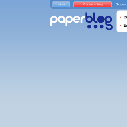
Inicio
Propón tu blog
Sígueno
Cu
E