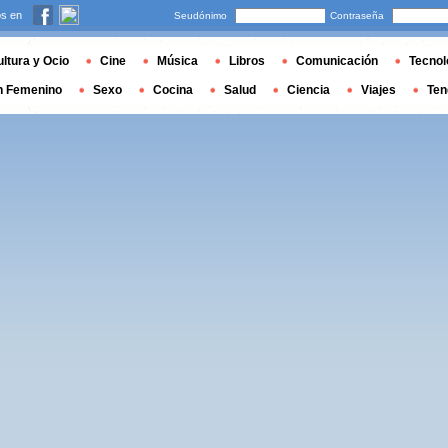
s en
Seudónimo
Contraseña
ltura y Ocio
Cine
Música
Libros
Comunicación
Tecnol
n Femenino
Sexo
Cocina
Salud
Ciencia
Viajes
Ten