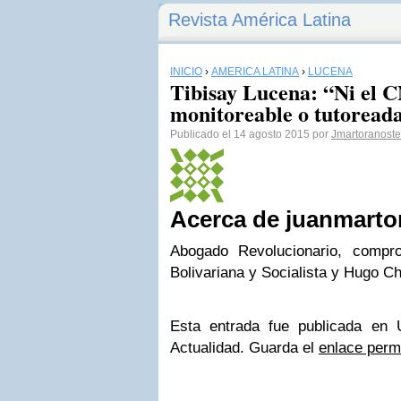
Revista América Latina
INICIO
›
AMÉRICA LATINA
›
LUCENA
Tibisay Lucena: “Ni el C
monitoreable o tutoread
Publicado el 14 agosto 2015 por
Jmartoranoste
Acerca de juanmarto
Abogado Revolucionario, compr
Bolivariana y Socialista y Hugo C
Esta entrada fue publicada en 
Actualidad. Guarda el
enlace perm