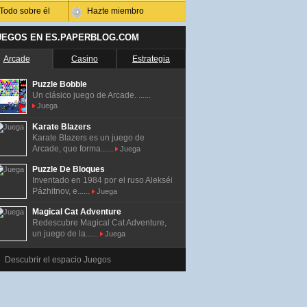
Todo sobre él
Hazte miembro
UEGOS EN ES.PAPERBLOG.COM
Arcade
Casino
Estrategia
Puzzle Bobble
Un clásico juego de Arcade. ......
Juega
Karate Blazers
Karate Blazers es un juego de
Arcade, que forma......
Juega
Puzzle De Bloques
Inventado en 1984 por el ruso Alekséi
Pázhitnov, e......
Juega
Magical Cat Adventure
Redescubre Magical Cat Adventure,
un juego de la......
Juega
Descubrir el espacio Juegos