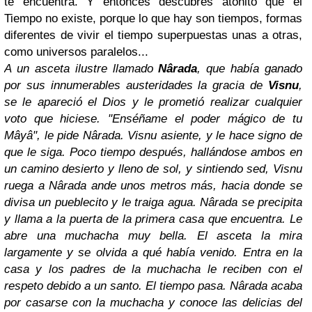
te encuentra. Y entonces descubres atónito que el
Tiempo no existe, porque lo que hay son tiempos, formas
diferentes de vivir el tiempo superpuestas unas a otras,
como universos paralelos...
A un asceta ilustre llamado
Nârada
, que había ganado
por sus innumerables austeridades la gracia de
Visnu
,
se le apareció el Dios y le prometió realizar cualquier
voto que hiciese. "Enséñame el poder mágico de tu
Mâyâ", le pide Nârada. Visnu asiente, y le hace signo de
que le siga. Poco tiempo después, hallándose ambos en
un camino desierto y lleno de sol, y sintiendo sed, Visnu
ruega a Nârada ande unos metros más, hacia donde se
divisa un pueblecito y le traiga agua. Nârada se precipita
y llama a la puerta de la primera casa que encuentra. Le
abre una muchacha muy bella. El asceta la mira
largamente y se olvida a qué había venido. Entra en la
casa y los padres de la muchacha le reciben con el
respeto debido a un santo. El tiempo pasa. Nârada acaba
por casarse con la muchacha y conoce las delicias del