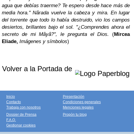
agua que debías traerme? Te espero desde hace más de
media hora." Nârada vuelve la cabeza y mira. En lugar
del torrente que todo lo había destruido, vio los campos
desiertos, brillantes bajo el sol. "¿Comprendes ahora el
secreto de mi Mâyâ?", le pregunta el Dios.
(
Mircea
Eliade,
Imágenes y símbolos
)
Volver a la Portada de
Inicio
Presentación
Contacto
Condiciones generales
Trabaja con nosotros
Menciones legales
Dossier de Prensa
Propón tu blog
F.A.Q.
Gestionar cookies