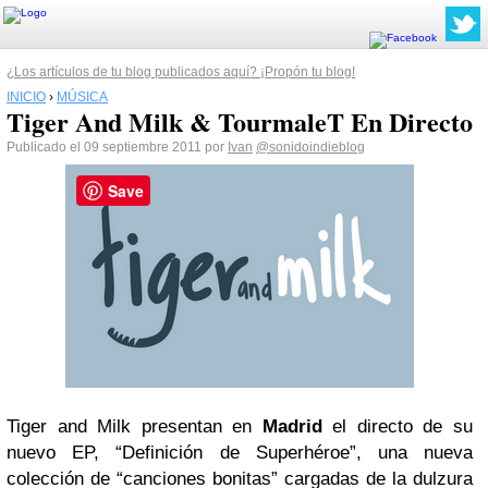
¿Los artículos de tu blog publicados aquí? ¡Propón tu blog!
INICIO
›
MÚSICA
Tiger And Milk & TourmaleT En Directo
Publicado el 09 septiembre 2011 por
Ivan
@sonidoindieblog
Save
Tiger and Milk presentan en
Madrid
el directo de su
nuevo EP, “Definición de Superhéroe”, una nueva
colección de “canciones bonitas” cargadas de la dulzura