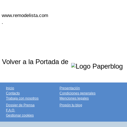
www.remodelista.com
.
Volver a la Portada de
Inicio
Presentación
Contacto
Condiciones generales
Trabaja con nosotros
Menciones legales
Dossier de Prensa
Propón tu blog
F.A.Q.
Gestionar cookies