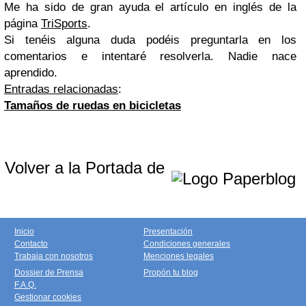
Me ha sido de gran ayuda el artículo en inglés de la
página
TriSports
.
Si tenéis alguna duda podéis preguntarla en los
comentarios e intentaré resolverla. Nadie nace
aprendido.
Entradas relacionadas
:
Tamaños de ruedas en bicicletas
Volver a la Portada de
Inicio
Presentación
Contacto
Condiciones generales
Trabaja con nosotros
Menciones legales
Dossier de Prensa
Propón tu blog
F.A.Q.
Gestionar cookies