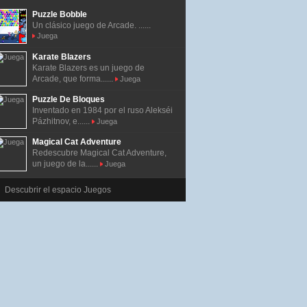
Puzzle Bobble
Un clásico juego de Arcade. ......
Juega
Karate Blazers
Karate Blazers es un juego de
Arcade, que forma......
Juega
Puzzle De Bloques
Inventado en 1984 por el ruso Alekséi
Pázhitnov, e......
Juega
Magical Cat Adventure
Redescubre Magical Cat Adventure,
un juego de la......
Juega
Descubrir el espacio Juegos