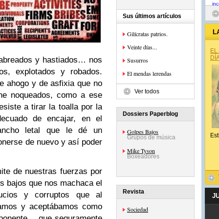
Sus últimos artículos
L
Gilícratas patrios.
Veinte días...
EL
DÍ
cabreados y hastiados… nos
Susurros
dos, explotados y robados.
El mendas lerendas
 ahogo y de asfixia que no
Ver todos
iene noqueados, como a ese
iste a tirar la toalla por la
Dossiers Paperblog
ecuado de encajar, en el
ancho letal que le dé un
Golpes Bajos
Est
Grupos de música
nerse de nuevo y así poder
Mike Tyson
Boxeadores
mite de nuestras fuerzas por
es bajos que nos machaca el
Revista
sucios y corruptos que al
J
ndíamos y aceptábamos como
Sociedad
 oponente… que seguramente