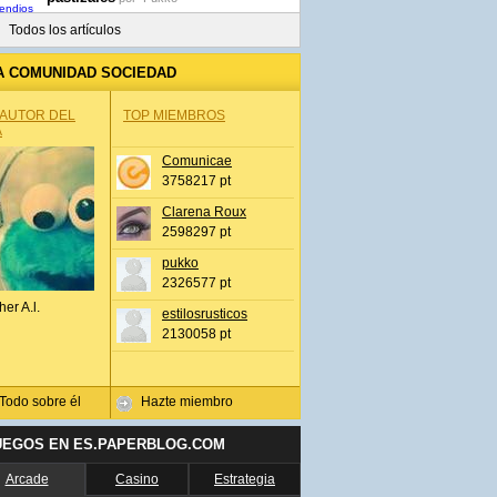
Todos los artículos
A COMUNIDAD SOCIEDAD
 AUTOR DEL
TOP MIEMBROS
A
Comunicae
3758217 pt
Clarena Roux
2598297 pt
pukko
2326577 pt
her A.l.
estilosrusticos
2130058 pt
Todo sobre él
Hazte miembro
UEGOS EN ES.PAPERBLOG.COM
Arcade
Casino
Estrategia