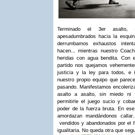
Terminado el 3er asalto, 
apesadumbrados hacia la esquin
derrumbamos exhaustos intent
hacen... mientras nuestro Coach
heridas con agua bendita.
Con e
partido nos quejamos vehementem
justicia y la ley para todos, e
nuestro propio equipo que parece
pasando. Manifestamos encoleriza
asalto a asalto, sin miedo ni t
permitirle el juego sucio y cob
poder de la fuerza bruta. En es
amordazan mandándonos callar…
vendidos y abandonados por el fa
igualitaria. No queda otra que seg