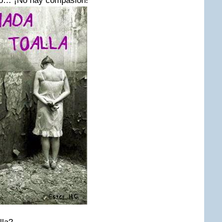
o… ¡No hay compasión!