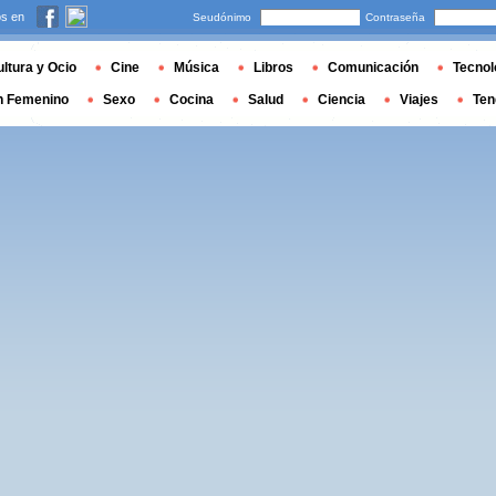
s en
Seudónimo
Contraseña
ltura y Ocio
Cine
Música
Libros
Comunicación
Tecnol
n Femenino
Sexo
Cocina
Salud
Ciencia
Viajes
Ten