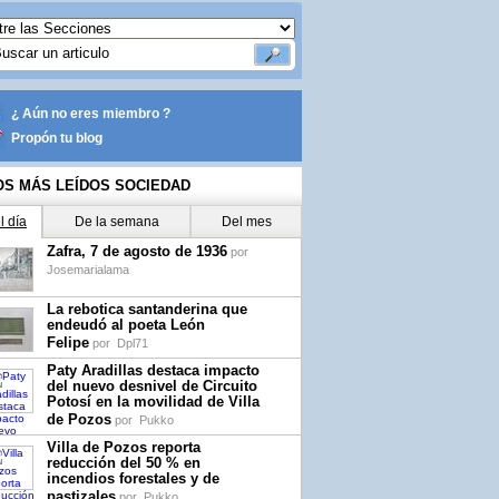
¿ Aún no eres miembro ?
Propón tu blog
OS MÁS LEÍDOS SOCIEDAD
l día
De la semana
Del mes
Zafra, 7 de agosto de 1936
por
Josemarialama
La rebotica santanderina que
endeudó al poeta León
Felipe
por
Dpl71
Paty Aradillas destaca impacto
del nuevo desnivel de Circuito
Potosí en la movilidad de Villa
de Pozos
por
Pukko
Villa de Pozos reporta
reducción del 50 % en
incendios forestales y de
pastizales
por
Pukko