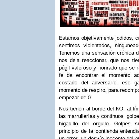
Estamos objetivamente jodidos, 
sentimos violentados, ningunea
Tenemos una sensación crónica de
nos deja reaccionar, que nos t
púgil valeroso y honrado que se res
fe de encontrar el momento ad
costado del adversario, ese g
momento de respiro, para recompo
empezar de 0.
Nos tienen al borde del KO, al lí
las marrullerías y continuos golp
higadillo del orgullo. Golpes 
principio de la contienda ente
un error, un desvío inocente del