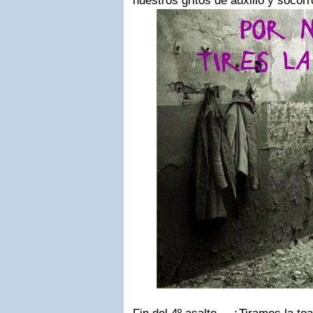
nuestros gritos de
auxilio y
socorr