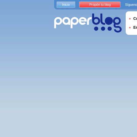
Inicio
Propón tu blog
Sígueno
Cu
E