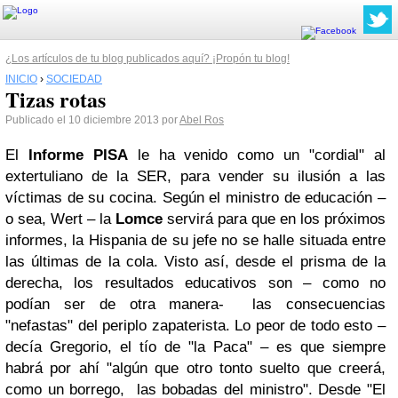
¿Los artículos de tu blog publicados aquí? ¡Propón tu blog!
INICIO
›
SOCIEDAD
Tizas rotas
Publicado el 10 diciembre 2013 por
Abel Ros
El
Informe PISA
le ha venido como un "cordial" al
extertuliano de la SER, para vender su ilusión a las
víctimas de su cocina. Según el ministro de educación –
o sea, Wert – la
Lomce
servirá para que en los próximos
informes, la Hispania de su jefe no se halle situada entre
las últimas de la cola. Visto así, desde el prisma de la
derecha, los resultados educativos son – como no
podían ser de otra manera- las consecuencias
"nefastas" del periplo zapaterista. Lo peor de todo esto –
decía Gregorio, el tío de "la Paca" – es que siempre
habrá por ahí "algún que otro tonto suelto que creerá,
como un borrego, las bobadas del ministro". Desde "El