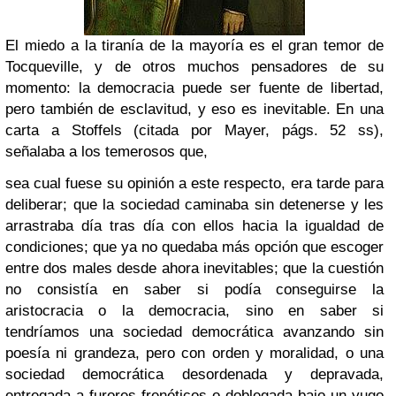
El miedo a la tiranía de la mayoría es el g
ran temor de
Tocqueville, y de otros muchos pensadores de su
momento: la democracia puede ser fuente de libertad,
pero también de esclavitud, y eso es inevitable. En una
carta a Stoffels (citada por Mayer, págs. 52 ss),
señalaba a los temerosos que,
sea cual fuese su opinión a este respecto, era tarde para
deliberar; que la sociedad caminaba sin detenerse y les
arrastraba día tras día con ellos hacia la igualdad de
condiciones; que ya no quedaba más opción que escoger
entre dos males desde ahora inevitables; que la cuestión
no consistía en saber si podía conseguirse la
aristocracia o la democracia, sino en saber si
tendríamos una sociedad democrática avanzando sin
poesía ni grandeza, pero con orden y moralidad, o una
sociedad democrática desordenada y depravada,
entregada a furores frenéticos o doblegada bajo un yugo