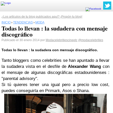
¿Los artículos de tu blog publicados aquí? ¡Propón tu blog!
INICIO
›
TENDENCIAS
›
MODA
Todas lo llevan : la sudadera con mensaje
discográfico
Publicado el 30 enero 2014 por
Modacelebritiescineetc
@modacelebrities
Todas lo llevan : la sudadera con mensaje discográfico.
Tanto bloggers como celebrities se han apuntado a llevar
la sudadera vista en el desfile de
Alexander Wang
con
el mensaje de algunas discográficas estadounidenses :
"parental advisory".
Si tú quieres tener una igual pero a precio low cost,
puedes conseguirla en Primark, Asos o Shana.