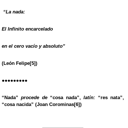
“La nada:
El Infinito encarcelado
en el cero vacío y absoluto”
(León Felipe
[5]
)
●●●●●●●●●
“Nada”
procede de
“cosa nada”,
latín:
“res nata”,
“cosa nacida”
(Joan Corominas
[6]
)