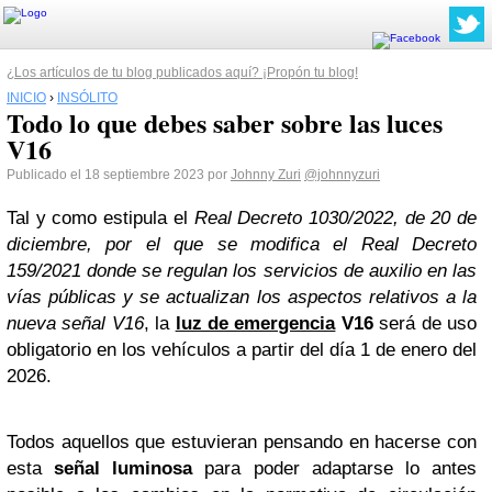
¿Los artículos de tu blog publicados aquí? ¡Propón tu blog!
INICIO
›
INSÓLITO
Todo lo que debes saber sobre las luces
V16
Publicado el 18 septiembre 2023 por
Johnny Zuri
@johnnyzuri
Tal y como estipula el
Real Decreto 1030/2022, de 20 de
diciembre, por el que se modifica el Real Decreto
159/2021 donde se regulan los servicios de auxilio en las
vías públicas y se actualizan los aspectos relativos a la
nueva señal V16
, la
luz de emergencia
V16
será de uso
obligatorio en los vehículos a partir del día 1 de enero del
2026.
Todos aquellos que estuvieran pensando en hacerse con
esta
señal luminosa
para poder adaptarse lo antes