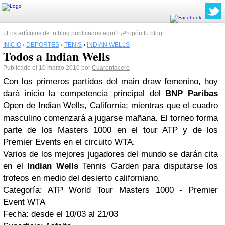
¿Los artículos de tu blog publicados aquí? ¡Propón tu blog!
INICIO
›
DEPORTES
›
TENIS
›
INDIAN WELLS
Todos a Indian Wells
Publicado el 10 marzo 2010 por
Cuarentacero
Con los primeros partidos del
main draw
femenino, hoy
dará inicio la competencia principal del
BNP Paribas
Open de Indian Wells
, California; mientras que el cuadro
masculino comenzará a jugarse mañana. El torneo forma
parte de los Masters 1000 en el tour ATP y de los
Premier Events en el circuito WTA.
Varios de los mejores jugadores del mundo se darán cita
en el
Indian Wells
Tennis Garden para disputarse los
trofeos en medio del desierto californiano.
Categoría:
ATP World Tour Masters 1000 - Premier
Event WTA
Fecha:
desde el 10/03 al 21/03