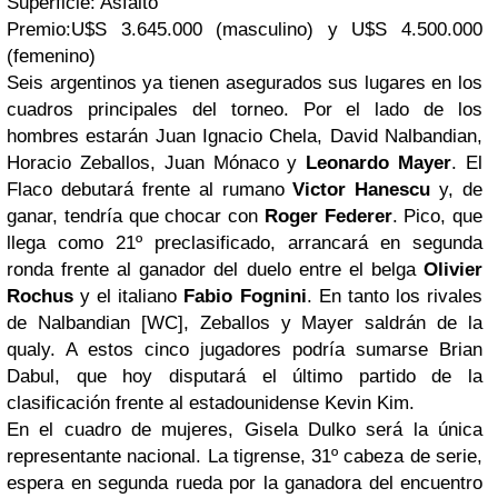
Superficie:
Asfalto
Premio:
U$S 3.645.000 (masculino) y U$S
4.500.000
(femenino)
Seis argentinos ya tienen asegurados sus lugares en los
cuadros principales del torneo. Por el lado de los
hombres estarán Juan Ignacio Chela, David Nalbandian,
Horacio Zeballos, Juan Mónaco y
Leonardo Mayer
. El
Flaco
debutará frente al rumano
Victor Hanescu
y, de
ganar, tendría que chocar con
Roger Federer
.
Pico
, que
llega como 21º preclasificado, arrancará en segunda
ronda frente al ganador del duelo entre el belga
Olivier
Rochus
y el italiano
Fabio Fognini
. En tanto los rivales
de Nalbandian [WC], Zeballos y Mayer saldrán de la
qualy
. A estos cinco jugadores podría sumarse Brian
Dabul, que hoy disputará el último partido de la
clasificación frente al estadounidense Kevin Kim.
En el cuadro de mujeres, Gisela Dulko será la única
representante nacional. La tigrense, 31º cabeza de serie,
espera en segunda rueda por la ganadora del encuentro