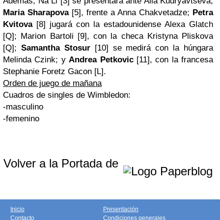
Además, Na Li [3] se presentará ante Alla Kudryavtseva;
Maria Sharapova
[5], frente a Anna Chakvetadze;
Petra
Kvitova
[8] jugará con la estadounidense Alexa Glatch
[Q]; Marion Bartoli [9], con la checa Kristyna Pliskova
[Q];
Samantha Stosur
[10] se medirá con la húngara
Melinda Czink; y
Andrea Petkovic
[11], con la francesa
Stephanie Foretz Gacon [L].
Orden de juego de mañana
Cuadros de singles de Wimbledon:
-masculino
-femenino
Volver a la Portada de
Inicio
Presentación
Contacto
Condiciones generales