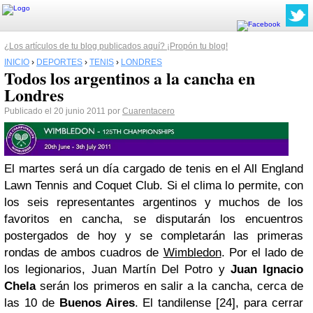
¿Los artículos de tu blog publicados aquí? ¡Propón tu blog!
INICIO
›
DEPORTES
›
TENIS
›
LONDRES
Todos los argentinos a la cancha en
Londres
Publicado el 20 junio 2011 por
Cuarentacero
El martes será un día cargado de tenis en el
All England
Lawn Tennis and Coquet Club
. Si el clima lo permite, con
los seis representantes argentinos y muchos de los
favoritos en cancha, se disputarán los encuentros
postergados de hoy y se completarán las primeras
rondas de ambos cuadros de
Wimbledon
. Por el lado de
los
legionarios
, Juan Martín Del Potro y
Juan Ignacio
Chela
serán los primeros en salir a la cancha, cerca de
las 10 de
Buenos Aires
. El tandilense [24], para cerrar