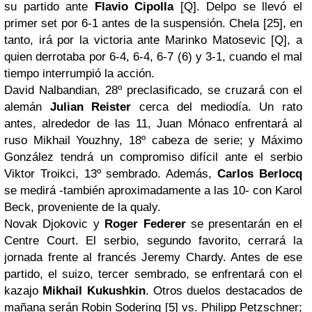
su partido ante
Flavio Cipolla
[Q].
Delpo
se llevó el
primer set por 6-1 antes de la suspensión. Chela [25], en
tanto, irá por la victoria ante Marinko Matosevic [Q], a
quien derrotaba por 6-4, 6-4, 6-7 (6) y 3-1, cuando el mal
tiempo interrumpió la acción.
David Nalbandian, 28º preclasificado, se cruzará con el
alemán
Julian Reister
cerca del mediodía. Un rato
antes, alrededor de las 11, Juan Mónaco enfrentará al
ruso Mikhail Youzhny, 18º cabeza de serie; y Máximo
González tendrá un compromiso difícil ante el serbio
Viktor Troikci, 13º sembrado. Además,
Carlos Berlocq
se medirá -también aproximadamente a las 10- con Karol
Beck, proveniente de la
qualy
.
Novak Djokovic y
Roger Federer
se presentarán en el
Centre Court
. El serbio, segundo favorito, cerrará la
jornada frente al francés Jeremy Chardy. Antes de ese
partido, el suizo, tercer sembrado, se enfrentará con el
kazajo
Mikhail Kukushkin
. Otros duelos destacados de
mañana serán Robin Sodering [5] vs. Philipp Petzschner;