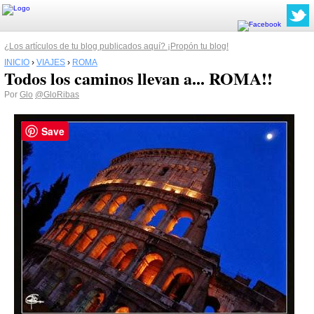
¿Los artículos de tu blog publicados aquí? ¡Propón tu blog!
INICIO
›
VIAJES
›
ROMA
Todos los caminos llevan a... ROMA!!
Por
Glo
@GloRibas
Save