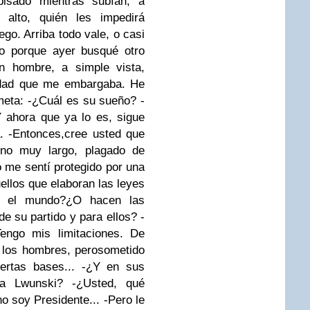
pisado mientras subían, a
alto, quién les impedirá
ego. Arriba todo vale, o casi
go porque ayer busqué otro
n hombre, a simple vista,
sidad que me embargaba. He
meta:
-¿Cuál es su sueño?
-
 ahora que ya lo es, sigue
.
-Entonces,cree usted que
no muy largo, plagado de
 me sentí protegido por una
ellos que elaboran las leyes
do el mundo?¿O hacen las
e su partido y para ellos?
-
Tengo mis limitaciones. De
 los hombres, pero
sometido
rtas bases...
-¿Y en sus
a Lwunski?
-¿Usted, qué
no soy Presidente...
-Pero le