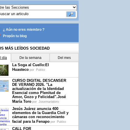
¿ Aún no eres miembro ?
Propón tu blog
OS MÁS LEÍDOS SOCIEDAD
l día
De la semana
Del mes
La Soga al Cuello:El
Huasteco
por
Pukko
CURSO DIGITAL DESCANSER
DE VERANO 2026. "La
actualización de la Identidad
Esencial como Plenitud de
Amor, Gozo y Felicidad".José
María Toro
por
Josemariatoro
Jesús Juárez anuncia 400
elementos de la Guardia Civil y
cámaras con reconocimiento
facial para la Fenapo
por
Pukko
CALL FOR