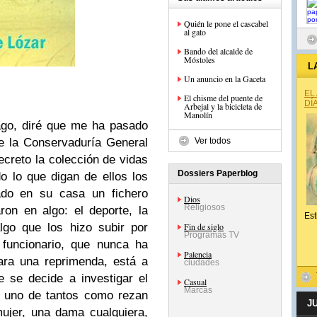
Quién le pone el cascabel
al gato
Bando del alcalde de
Móstoles
L
Un anuncio en la Gaceta
EL
El chisme del puente de
DÍ
Arbejal y la bicicleta de
Manolín
go, diré que me ha pasado
e la Conservaduría General
Ver todos
secreto la colección de vidas
Dossiers Paperblog
o lo que digan de ellos los
tado en su casa un fichero
Dios
Religiosos
on en algo: el deporte, la
Est
lgo que los hizo subir por
Fin de siglo
Programas TV
 funcionario, que nunca ha
Palencia
ara una reprimenda, está a
ciudades
e se decide a investigar el
Casual
Marcas
, uno de tantos como rezan
J
mujer, una dama cualquiera,