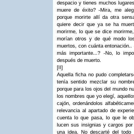
despacio y tienes muchos lugares
muere de éxito?
-Mira, me ale
porque morirte allí da otra sensa
quiere decir que ya se ha muer
morirme, lo que se dice morirme,
morían otros y de qué modo lo
muertos, con cuánta entonación..
más importante...?
-No, lo impo
después de muerto.
[
II
]
Aquella ficha no pudo completar
tenía sentido mezclar su nombr
porque para los ojos del mundo n
los nombres que yo elegí, aquello
cajón, ordenándolos alfabéticame
relevancia al apartado de experie
cuenta lo que pasa, lo que le ob
lucen sus insignias y cargos por
una idea. No descarté del todo m