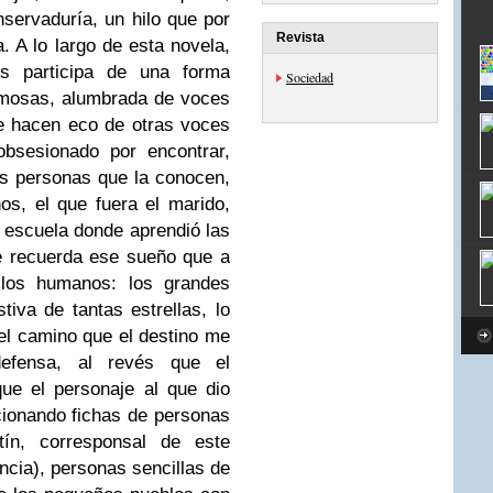
nservaduría, un hilo que por
Revista
a.
A lo largo de esta novela,
s participa de una forma
Sociedad
ermosas, alumbrada de voces
e hacen eco de otras voces
obsesionado por encontrar,
as personas que la conocen,
os, el que fuera el marido,
a escuela donde aprendió las
 recuerda ese sueño que a
 los humanos: los grandes
tiva de tantas estrellas, lo
del camino que el destino me
efensa, al revés que el
que el personaje al que dio
cionando fichas de personas
ín, corresponsal de este
ncia), personas sencillas de