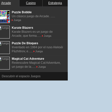
Arcade
Casino
Estrategia
Puzzle Bobble
Un clásico juego de Arcade. ......
Juega
Karate Blazers
Karate Blazers es un juego de
Arcade, que forma......
Juega
Puzzle De Bloques
Inventado en 1984 por el ruso Alekséi
Pázhitnov, e......
Juega
Magical Cat Adventure
Redescubre Magical Cat Adventure,
un juego de la......
Juega
Descubrir el espacio Juegos