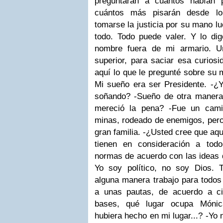
preguntaran a cuántos habían 
cuántos más pisarán desde lo 
tomarse la justicia por su mano lu
todo. Todo puede valer. Y lo di
nombre fuera de mi armario. U
superior, para saciar esa curio
aquí lo que le pregunté sobre su 
Mi sueño era ser Presidente.
-¿Y
soñando?
-Sueño de otra manera
mereció la pena?
-Fue un cami
minas, rodeado de enemigos, pero
gran familia.
-¿Usted cree que aqu
tienen en consideración a to
normas de acuerdo con las ideas d
Yo soy político, no soy Dios. 
alguna manera trabajo para todos
a unas pautas, de acuerdo a cie
bases, qué lugar ocupa Mónic
hubiera hecho en mi lugar...?
-Yo 