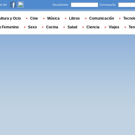
s en
Seudónimo
Contraseña
ltura y Ocio
Cine
Música
Libros
Comunicación
Tecnol
n Femenino
Sexo
Cocina
Salud
Ciencia
Viajes
Ten