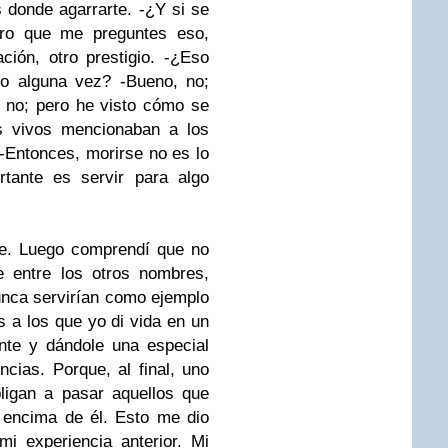
 donde agarrarte.
-¿Y si se
gro que me preguntes eso,
ción, otro prestigio.
-¿Eso
to alguna vez?
-Bueno, no;
 no; pero he visto cómo se
s vivos mencionaban a los
-Entonces, morirse no es lo
rtante es servir para algo
se. Luego comprendí que no
e entre los otros nombres,
unca servirían como ejemplo
s a los que yo di vida en un
nte y dándole una especial
ncias. Porque, al final, uno
ligan a pasar aquellos que
 encima de él. Esto me dio
i experiencia anterior. Mi