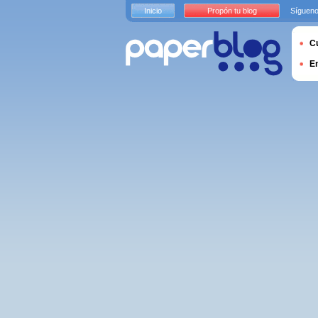
Inicio
Propón tu blog
Sígueno
Cu
E