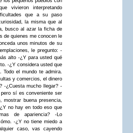
de los pequeños pueblos con
que vivieron interpretando
ificultades que a su paso
curiosidad, la misma que al
a, busco al azar la ficha de
s de quienes me conocen le
conceda unos minutos de su
emplaciones, le pregunto:
-
más alto
-¿Y para usted qué
to.
-¿Y considera usted que
. Todo el mundo te admira.
ultas y comercios, el dinero
?
-¿Cuesta mucho llegar?
-
 pero sí es conveniente ser
, mostrar buena presencia,
-¿Y no hay en todo eso que
omas de apariencia?
-Lo
cómo.
-¿Y no tiene miedo a
alquier caso, vas cayendo