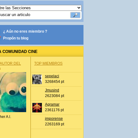
¿ Aún no eres miembro ?
Propón tu blog
A COMUNIDAD CINE
 AUTOR DEL
TOP MIEMBROS
A
sepelaci
3268454 pt
Jmusind
2623084 pt
Agramar
2361176 pt
her A.l.
jmporense
2263169 pt