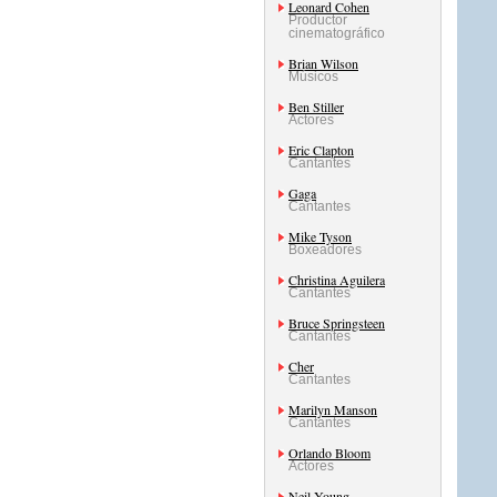
Leonard Cohen
Productor
cinematográfico
Brian Wilson
Músicos
Ben Stiller
Actores
Eric Clapton
Cantantes
Gaga
Cantantes
Mike Tyson
Boxeadores
Christina Aguilera
Cantantes
Bruce Springsteen
Cantantes
Cher
Cantantes
Marilyn Manson
Cantantes
Orlando Bloom
Actores
Neil Young