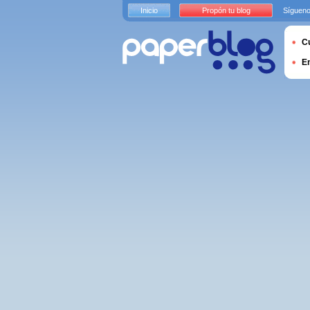
Inicio
Propón tu blog
Sígueno
Cu
E