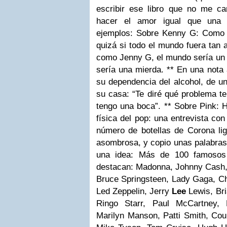
escribir ese libro que no me 
hacer el amor igual que una e
ejemplos: Sobre Kenny G: Como el
quizá si todo el mundo fuera tan 
como Jenny G, el mundo sería un l
sería una mierda. ** En una nota
su dependencia del alcohol, de u
su casa: “Te diré qué problema te
tengo una boca”. ** Sobre Pink: H
física del pop: una entrevista co
número de botellas de Corona li
asombrosa, y copio unas palabras 
una idea: Más de 100 famosos e
destacan: Madonna, Johnny Cash, B
Bruce Springsteen, Lady Gaga, Chr
Led Zeppelin, Jerry
Lee
Lewis, Bri
Ringo Starr, Paul McCartney, 
Marilyn Manson, Patti Smith, Cou