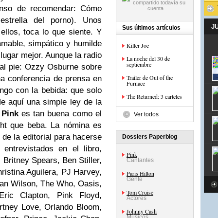
canso de recomendar: Cómo
strella del porno). Unos
J
Sus últimos artículos
los, toca lo que siente. Y
amable, simpático y humilde
Killer Joe
ugar mejor. Aunque la radio
La noche del 30 de
septiembre
 al pie: Ozzy Osburne sobre
Trailer de Out of the
na conferencia de prensa en
Furnace
ngo con la bebida: que solo
The Returned: 3 carteles
e aquí una simple ley de la
n
Pink
es tan buena como el
Ver todos
ght que beba. La nómina es
de la editorial para hacerse
Dossiers Paperblog
ntrevistados en el libro,
Pink
ritney Spears, Ben Stiller,
Cantantes
istina Aguilera, PJ Harvey,
Paris Hilton
Gente
an Wilson, The Who, Oasis,
Tom Cruise
Eric Clapton, Pink Floyd,
Actores
rtney Love, Orlando Bloom,
Johnny Cash
Músicos