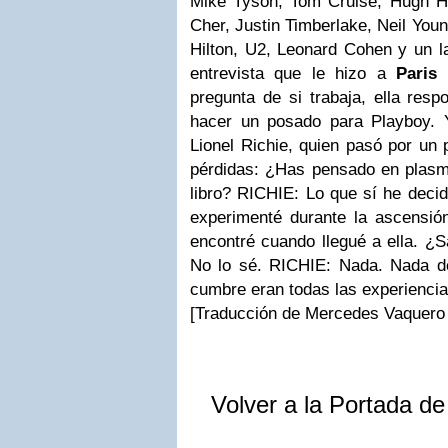
Mike Tyson, Tom Cruise, Hugh He
Cher, Justin Timberlake, Neil You
Hilton, U2, Leonard Cohen y un la
entrevista que le hizo a
Paris 
pregunta de si trabaja, ella res
hacer un posado para Playboy. 
Lionel Richie, quien pasó por un
pérdidas: ¿Has pensado en plasm
libro? RICHIE: Lo que sí he decid
experimenté durante la ascensi
encontré cuando llegué a ella. ¿
No lo sé. RICHIE: Nada. Nada d
cumbre eran todas las experiencias
[Traducción de Mercedes Vaquero 
Volver a la Portada d