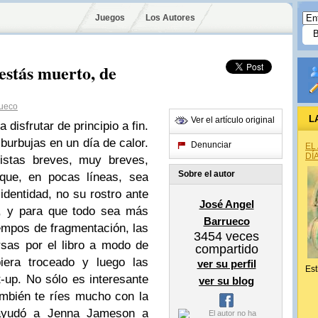
Juegos
Los Autores
estás muerto, de
rueco
L
Ver el artículo original
 disfrutar de principio a fin.
urbujas en un día de calor.
Denunciar
EL
DÍ
vistas breves, muy breves,
Sobre el autor
 que, en pocas líneas, sea
 identidad, no su rostro ante
José Angel
s, y para que todo sea más
Barrueco
mpos de fragmentación, las
3454
veces
rsas por el libro a modo de
compartido
iera troceado y luego las
ver su perfil
Est
t-up. No sólo es interesante
ver su blog
ambién te ríes mucho con la
 ayudó a Jenna Jameson a