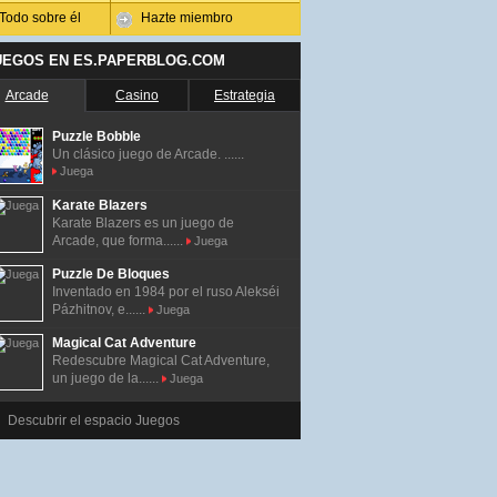
Todo sobre él
Hazte miembro
UEGOS EN ES.PAPERBLOG.COM
Arcade
Casino
Estrategia
Puzzle Bobble
Un clásico juego de Arcade. ......
Juega
Karate Blazers
Karate Blazers es un juego de
Arcade, que forma......
Juega
Puzzle De Bloques
Inventado en 1984 por el ruso Alekséi
Pázhitnov, e......
Juega
Magical Cat Adventure
Redescubre Magical Cat Adventure,
un juego de la......
Juega
Descubrir el espacio Juegos