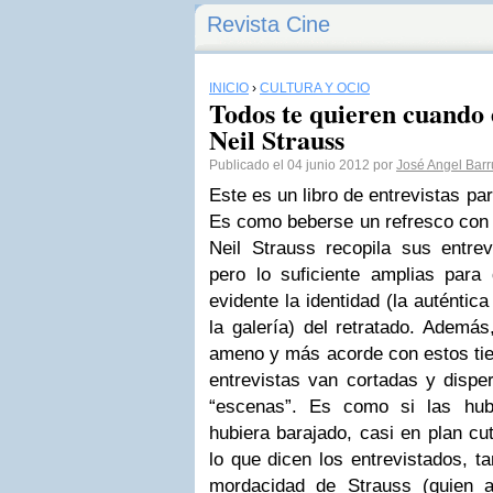
Revista Cine
INICIO
›
CULTURA Y OCIO
Todos te quieren cuando 
Neil Strauss
Publicado el 04 junio 2012 por
José Angel Bar
Este es un libro de entrevistas para
Es como beberse un refresco con b
Neil Strauss recopila sus entre
pero lo suficiente amplias para
evidente la identidad (la auténtica
la galería) del retratado. Ademá
ameno y más acorde con estos tie
entrevistas van cortadas y dispe
“escenas”. Es como si las hub
hubiera barajado, casi en plan cu
lo que dicen los entrevistados, t
mordacidad de Strauss (quien