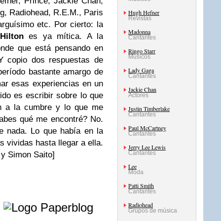
fner, Prince, Jackie Chan,
ng, Radiohead, R.E.M., Paris
Hugh Hefner
Revistas
rguísimo etc. Por cierto: la
Madonna
Hilton
es ya mítica. A la
Cantantes
ponde que está pensando en
Ringo Starr
Músicos
Y copio dos respuestas de
Lady Gaga
 período bastante amargo de
Cantantes
ar esas experiencias en un
Jackie Chan
ido es escribir sobre lo que
Actores
ón a la cumbre y lo que me
Justin Timberlake
Cantantes
Sabes qué me encontré? No.
Paul McCartney
e nada. Lo que había en la
Cantantes
 vividas hasta llegar a ella.
Jerry Lee Lewis
Cantantes
y Simon Saito]
Lee
Moda
Patti Smith
Cantantes
e
Radiohead
Grupos de música