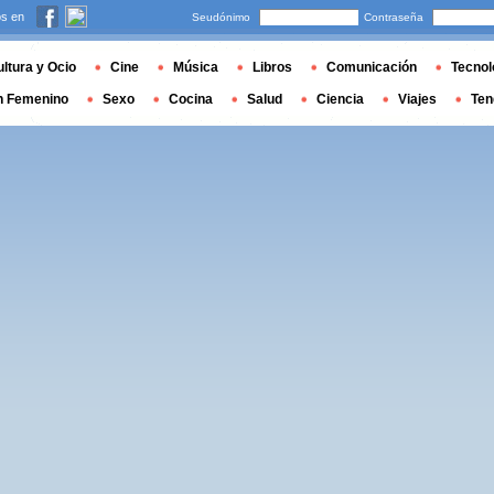
s en
Seudónimo
Contraseña
ltura y Ocio
Cine
Música
Libros
Comunicación
Tecnol
n Femenino
Sexo
Cocina
Salud
Ciencia
Viajes
Ten