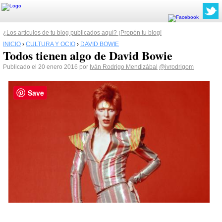
¿Los artículos de tu blog publicados aquí? ¡Propón tu blog!
INICIO
›
CULTURA Y OCIO
›
DAVID BOWIE
Todos tienen algo de David Bowie
Publicado el 20 enero 2016 por
Iván Rodrigo Mendizábal
@ivrodrigom
Save