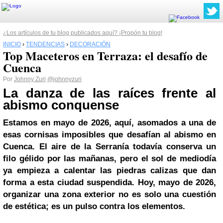
¿Los artículos de tu blog publicados aquí? ¡Propón tu blog!
INICIO
›
TENDENCIAS
›
DECORACIÓN
Top Maceteros en Terraza: el desafío de
Cuenca
Por
Johnny Zuri
@johnnyzuri
La danza de las raíces frente al
abismo conquense
Estamos en mayo de 2026, aquí, asomados a una de
esas cornisas imposibles que desafían al abismo en
Cuenca. El aire de la Serranía todavía conserva un
filo gélido por las mañanas, pero el sol de mediodía
ya empieza a calentar las piedras calizas que dan
forma a esta ciudad suspendida. Hoy, mayo de 2026,
organizar una zona exterior no es solo una cuestión
de estética; es un pulso contra los elementos.