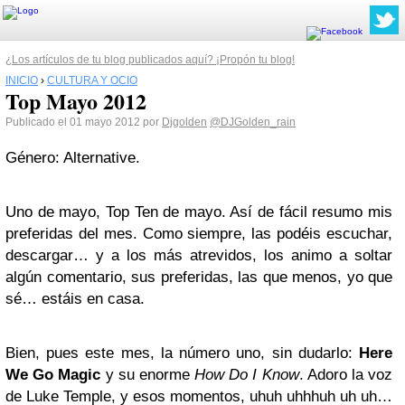
¿Los artículos de tu blog publicados aquí? ¡Propón tu blog!
INICIO
›
CULTURA Y OCIO
Top Mayo 2012
Publicado el 01 mayo 2012 por
Djgolden
@DJGolden_rain
Género: Alternative.
Uno de mayo, Top Ten de mayo. Así de fácil resumo mis
preferidas del mes. Como siempre, las podéis escuchar,
descargar… y a los más atrevidos, los animo a soltar
algún comentario, sus preferidas, las que menos, yo que
sé… estáis en casa.
Bien, pues este mes, la número uno, sin dudarlo:
Here
We Go Magic
y su enorme
How Do I Know
. Adoro la voz
de Luke Temple, y esos momentos, uhuh uhhhuh uh uh…