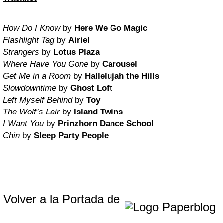
How Do I Know
by
Here We Go Magic
Flashlight Tag
by
Airiel
Strangers
by
Lotus Plaza
Where Have You Gone
by
Carousel
Get Me in a Room
by
Hallelujah the Hills
Slowdowntime
by
Ghost Loft
Left Myself Behind
by
Toy
The Wolf’s Lair
by
Island Twins
I Want You
by
Prinzhorn Dance School
Chin
by
Sleep Party People
Volver a la Portada de