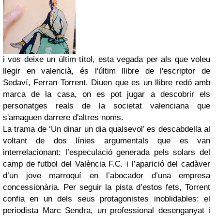
i vos deixe un últim títol, esta vegada per als que voleu
llegir en valencià, és l'últim llibre de l'escriptor de
Sedaví, Ferran Torrent. Diuen que es un llibre redó amb
marca de la casa, on es pot jugar a descobrir els
personatges reals de la societat valenciana que
s'amaguen darrere d'altres noms.
La trama de ‘Un dinar un dia qualsevol’ es descabdella al
voltant de dos línies argumentals que es van
interrelacionant: l’especulació generada pels solars del
camp de futbol del València F.C. i l’aparició del cadàver
d’un jove marroquí en l’abocador d’una empresa
concessionària. Per seguir la pista d’estos fets, Torrent
confia en un dels seus protagonistes inoblidables: el
periodista Marc Sendra, un professional desenganyat i