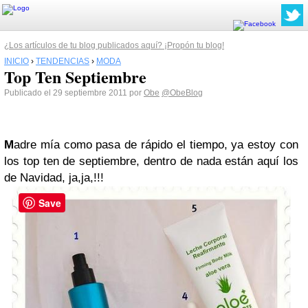
¿Los artículos de tu blog publicados aquí? ¡Propón tu blog!
INICIO
›
TENDENCIAS
›
MODA
Top Ten Septiembre
Publicado el 29 septiembre 2011 por
Obe
@ObeBlog
M
adre mía como pasa de rápido el tiempo, ya estoy con
los top ten de septiembre, dentro de nada están aquí los
de Navidad, ja,ja,!!!
Save