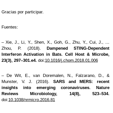
Gracias por participar.
Fuentes:
– Xie, J., Li, Y., Shen, X., Goh, G., Zhu, Y., Cui, J., …
Zhou, P. (2018).
Dampened STING-Dependent
Interferon Activation in Bats. Cell Host & Microbe,
23(3), 297–301.e4.
doi:
10.1016/j.chom.2018.01.006
– De Wit, E., van Doremalen, N., Falzarano, D., &
Munster, V. J. (2016).
SARS and MERS: recent
insights into emerging coronaviruses. Nature
Reviews Microbiology, 14(8), 523–534.
doi:
10.1038/nrmicro.2016.81