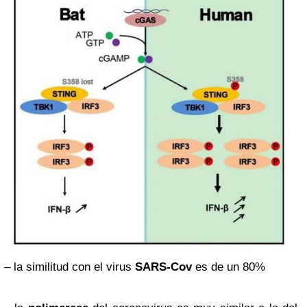
– la similitud con el virus
SARS-Cov
es de un 80%