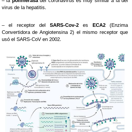
– la
polimerasa
del coronavirus es muy similar a la del
virus de la hepatitis.
– el receptor del
SARS-Cov-2
es
ECA2
(Enzima
Convertidora de Angiotensina 2) el mismo receptor que
usó el SARS-CoV en 2002.