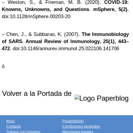
– Weston, S., & Frieman, M. B. (2020).
COVID-19:
Knowns, Unknowns, and Questions. mSphere, 5(2).
doi:10.1128/mSphere.00203-20
– Chen, J., & Subbarao, K. (2007).
The Immunobiology
of SARS. Annual Review of Immunology, 25(1), 443–
472.
doi:10.1146/annurev.immunol.25.022106.141706
ó
Volver a la Portada de
Inicio
Presentación
Contacto
Condiciones generales
Trabaja con nosotros
Menciones legales