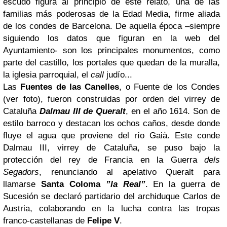
escudo figura al principio de este relato, una de las
familias más poderosas de la Edad Media, firme aliada
de los condes de Barcelona. De aquella época –siempre
siguiendo los datos que figuran en la web del
Ayuntamiento- son los principales monumentos, como
parte del castillo, los portales que quedan de la muralla,
la iglesia parroquial, el
call
judío...
Las
Fuentes de las Canelles
, o Fuente de los Condes
(ver foto), fueron construidas por orden del virrey de
Cataluña
Dalmau III de Queralt
, en el año 1614. Son de
estilo barroco y destacan los ochos caños, desde donde
fluye el agua que proviene del río Gaià. Este conde
Dalmau III, virrey de Cataluña, se puso bajo la
protección del rey de Francia en la Guerra
dels
Segadors
, renunciando al apelativo Queralt para
llamarse
Santa Coloma
”la Real”
. En la guerra de
Sucesión se declaró partidario del archiduque Carlos de
Austria, colaborando en la lucha contra las tropas
franco-castellanas de
Felipe V
.