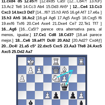
11.cxd4 d5 12.e5?!
[12.exd5 Ca5! (12...Cb4?! 13.h3²)
13.Ac2 Te8 14.Cc3 Ab4 15.Dd3 Ah5³ ]
12...Ce4 13.Cc3
Cxc3 14.bxc3 Dd7
[14...f6? 15.h3 Ah5 16.g4 Af7 17.e6± ]
15.h3 Ah5 16.Ac2
[16.g4 Ag6 17.Ag5 Axg5 18.Cxg5 f6
19.exf6 Txf6 20.Ce4 Axe4 21.Dxe4 Ce7 22.Te1 Tf7 ]
16...Ag6
[16...Ca5!? parece otra alternativa para, al
menos, igualar.]
17.Ce1 Cd8 18.Cd3?
[18.a4 parece
mejor.]
18...Ce6 19.a4?! Dc6! 20.Ab2
[20.Ad2? Cxd4ƒ]
20...Dc4! 21.a5 c5³ 22.dxc5 Cxc5 23.Aa3 Tfe8 24.Axc5
Axc5 25.Dd2 Aa7