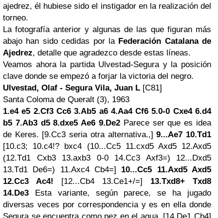
ajedrez, él hubiese sido el instigador en la realización del
torneo.
La fotografía anterior y algunas de las que figuran más
abajo han sido cedidas por la
Federación Catalana de
Ajedrez
, detalle que agradezco desde estas líneas.
Veamos ahora la partida Ulvestad-Segura y la posición
clave donde se empezó a forjar la victoria del negro.
Ulvestad, Olaf - Segura Vila, Juan L
[C81]
Santa Coloma de Queralt (3), 1963
1.e4 e5 2.Cf3 Cc6 3.Ab5 a6 4.Aa4 Cf6 5.0-0 Cxe4 6.d4
b5 7.Ab3 d5 8.dxe5 Ae6 9.De2
Parece ser que es idea
de Keres. [9.Cc3 seria otra alternativa.,]
9...Ae7 10.Td1
[10.c3; 10.c4!? bxc4 (10...Cc5 11.cxd5 Axd5 12.Axd5
(12.Td1 Cxb3 13.axb3 0-0 14.Cc3 Axf3=) 12...Dxd5
13.Td1 De6=) 11.Axc4 Cb4=]
10...Cc5 11.Axd5 Axd5
12.Cc3 Ac4!
[12...Cb4 13.Ce1+/=]
13.Txd8+ Txd8
14.De3
Esta variante, según parece, se ha jugado
diversas veces por correspondencia y es en ella donde
Segura se encuentra como pez en el agua. [14.De1 Cb4]