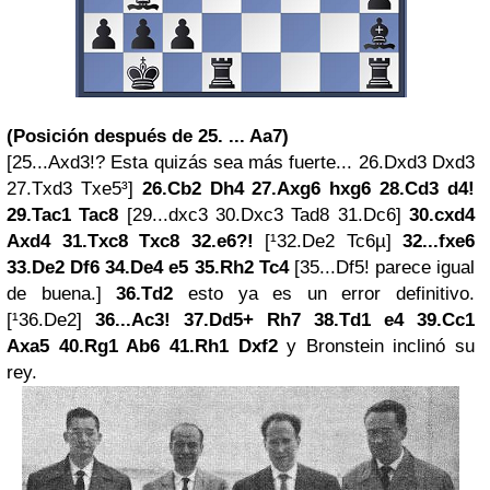
(Posición después de 25. ... Aa7)
[25...Axd3!? Esta quizás sea más fuerte... 26.Dxd3 Dxd3
27.Txd3 Txe5³]
26.Cb2 Dh4 27.Axg6 hxg6 28.Cd3 d4!
29.Tac1 Tac8
[29...dxc3 30.Dxc3 Tad8 31.Dc6]
30.cxd4
Axd4 31.Txc8 Txc8 32.e6?!
[¹32.De2 Tc6µ]
32...fxe6
33.De2 Df6 34.De4 e5 35.Rh2 Tc4
[35...Df5! parece igual
de buena.]
36.Td2
esto ya es un error definitivo.
[¹36.De2]
36...Ac3! 37.Dd5+ Rh7 38.Td1 e4 39.Cc1
Axa5 40.Rg1 Ab6 41.Rh1 Dxf2
y Bronstein inclinó su
rey.