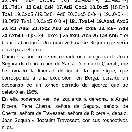
16.Ce4 Td1+ 17.Ce1 Cd4 18.Ab2!+/-) 16.Aa3!+-]
15...Td1+ 16.Ce1 Cd4 17.Ad2 Cxc2 18.Dxc5
[18.Dh3
Txa1 19.Cxc5 (19.Dc8+ Ad8 20.Cxc5 0-0-+) 19...0-0!-+;
18.Df3? Txa1 19.Cxc5 0-0-+]
18...Txe1+! 19.Axe1 Axc5
20.Tc1 Ab6! 21.Txc2 Ad3 22.Cd6+ cxd6 23.Tc8+ Ad8
24.Axb4 0-0
[>=24...dxe5!]
25.exd6 Ab5 26.Ta8 Ab6
Y el
blanco abandonó. Una gran victoria de Segura que sería
clave para el título.
Como sea que no he encontrado una fotografía de Joan
Segura de dicho torneo de Santa Coloma de Queralt, me
he tomado la libertad de incluir la que sigue, que
corresponde a una excursión, en Berga, durante un
descanso de un torneo cerrado de ajedrez que se
celebró en 1965.
En ella podemos ver, de izquierda a derecha, a Angel
Ribera, Pere Cherta, señora de Segura, señora de
Cherta, señora de Travesset, señora de Ribera y, debajo,
Joan Segura y Joaquim Travesset, con sus respectivos
hijos.