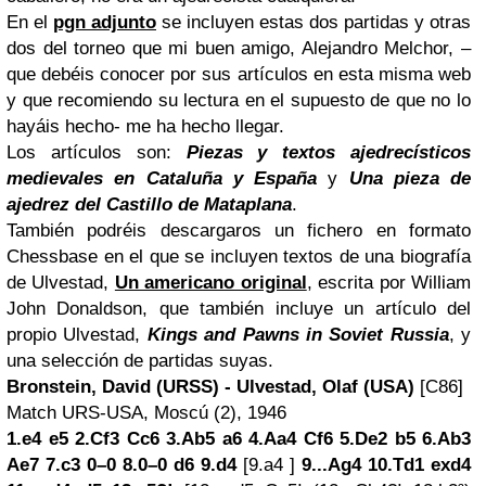
En el
pgn adjunto
se incluyen estas dos partidas y otras
dos del torneo que mi buen amigo, Alejandro Melchor, –
que debéis conocer por sus artículos en esta misma web
y que recomiendo su lectura en el supuesto de que no lo
hayáis hecho- me ha hecho llegar.
Los artículos son:
Piezas y textos ajedrecísticos
medievales en Cataluña y España
y
Una pieza de
ajedrez del Castillo de Mataplana
.
También podréis descargaros un fichero en formato
Chessbase en el que se incluyen textos de una biografía
de Ulvestad,
Un americano original
, escrita por William
John Donaldson, que también incluye un artículo del
propio Ulvestad,
Kings and Pawns in Soviet Russia
, y
una selección de partidas suyas.
Bronstein, David (URSS) - Ulvestad, Olaf (USA)
[C86]
Match URS-USA, Moscú (2), 1946
1.e4 e5 2.Cf3 Cc6 3.Ab5 a6 4.Aa4 Cf6 5.De2 b5 6.Ab3
Ae7 7.c3 0–0 8.0–0 d6 9.d4
[9.a4 ]
9...Ag4 10.Td1 exd4