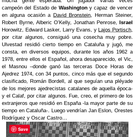
mucha gente esperaba. Un jugador varias veces
campeón del Estado de
Washington
y capaz de vencer
en alguna ocasión a
David Bronstein
, Herman Steiner,
Robert Byrne, Alberic O’Kelly, Jonathan Penrose,
Israel
Horowitz, Edward Lasker, Larry Evans, y
Lajos Portisch
,
por citar algunos, consiguió una cosecha muy pobre.
Ulvestad residió cierto tiempo en Cataluña y jugó, me
consta, en diversos equipos, durante los años 1962 a
1978, entre ellos el Español, ahora desaparecido, el Vic,
el Masnou –donde ganó las terceras Doce Horas de
Ajedrez 1974, con 34 puntos, cinco más que el segundo
clasificado, Román Bordell, al que seguían una pléyade
de los mejores ajedrecistas catalanes de aquella época-
y el Calaf, por citar algunos. Fue, creo, el primero de los
extranjeros que residió en España -la mayor parte de su
tiempo en Cataluña-. Luego vendrían Jan Eslon, Orestes
Rodríguez y Oscar Castro…
Save