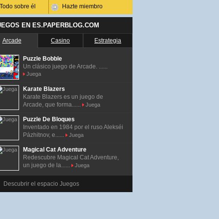
Todo sobre él
Hazte miembro
UEGOS EN ES.PAPERBLOG.COM
Arcade
Casino
Estrategia
Puzzle Bobble
Un clásico juego de Arcade. ......
Juega
Karate Blazers
Karate Blazers es un juego de
Arcade, que forma......
Juega
Puzzle De Bloques
Inventado en 1984 por el ruso Alekséi
Pázhitnov, e......
Juega
Magical Cat Adventure
Redescubre Magical Cat Adventure,
un juego de la......
Juega
Descubrir el espacio Juegos