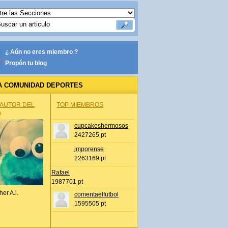
¿ Aún no eres miembro ?
Propón tu blog
A COMUNIDAD DEPORTES
 AUTOR DEL
TOP MIEMBROS
A
cupcakeshermosos
2427265 pt
jmporense
2263169 pt
Rafael
1987701 pt
her A.l.
comentaelfutbol
1595505 pt