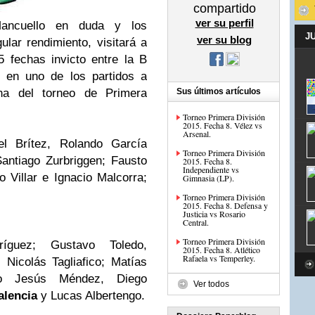
compartido
ver su perfil
Mancuello en duda y los
J
ver su blog
ular rendimiento, visitará a
 fechas invicto entre la B
, en uno de los partidos a
cha del torneo de Primera
Sus últimos artículos
Torneo Primera División
2015. Fecha 8. Vélez vs
Arsenal.
l Brítez, Rolando García
Torneo Primera División
antiago Zurbriggen; Fausto
2015. Fecha 8.
Independiente vs
 Villar e Ignacio Malcorra;
Gimnasia (LP).
Torneo Primera División
2015. Fecha 8. Defensa y
Justicia vs Rosario
Central.
Torneo Primera División
guez; Gustavo Toledo,
2015. Fecha 8. Atlético
Rafaela vs Temperley.
 Nicolás Tagliafico; Matías
 o Jesús Méndez, Diego
Ver todos
alencia
y Lucas Albertengo.