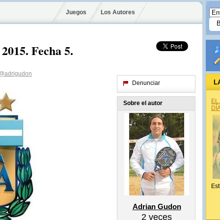
Juegos
Los Autores
2015. Fecha 5.
@adrigudon
L
Denunciar
EL
Sobre el autor
DÍ
Est
Adrian Gudon
2
veces