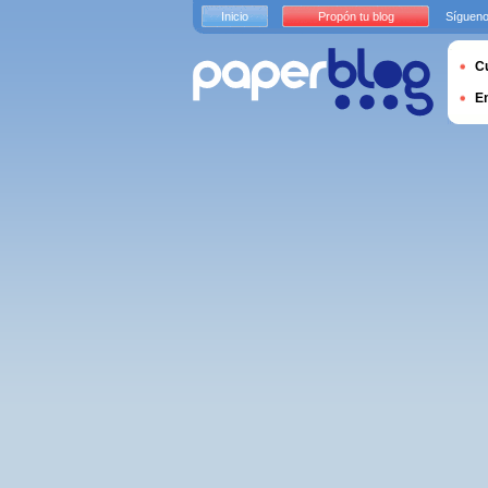
Inicio
Propón tu blog
Sígueno
Cu
E