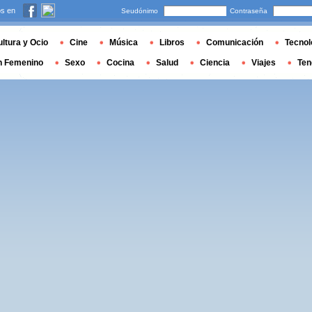
s en
Seudónimo
Contraseña
ltura y Ocio
Cine
Música
Libros
Comunicación
Tecnol
n Femenino
Sexo
Cocina
Salud
Ciencia
Viajes
Ten