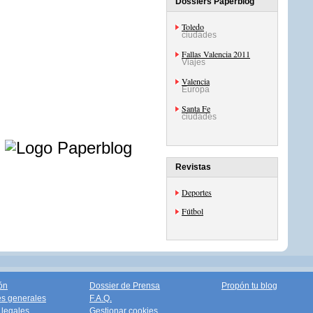
Dossiers Paperblog
Toledo
ciudades
Fallas Valencia 2011
Viajes
Valencia
Europa
Santa Fe
ciudades
e
Revistas
Deportes
Fútbol
ón
Dossier de Prensa
Propón tu blog
s generales
F.A.Q.
legales
Gestionar cookies