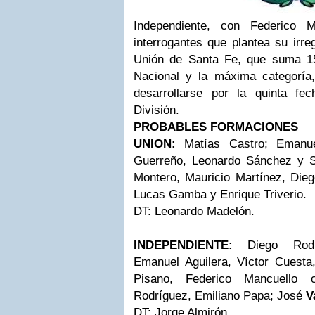
Independiente, con Federico 
interrogantes que plantea su irreg
Unión de Santa Fe, que suma 15
Nacional y la máxima categoría
desarrollarse por la quinta fe
División.
PROBABLES FORMACIONES
UNION:
Matías Castro; Emanue
Guerreño, Leonardo Sánchez y S
Montero, Mauricio Martínez, Diego
Lucas Gamba y Enrique Triverio.
DT: Leonardo Madelón.
INDEPENDIENTE:
Diego Rodrí
Emanuel Aguilera, Víctor Cuesta,
Pisano, Federico Mancuello
Rodríguez, Emiliano Papa; José
V
DT: Jorge Almirón.