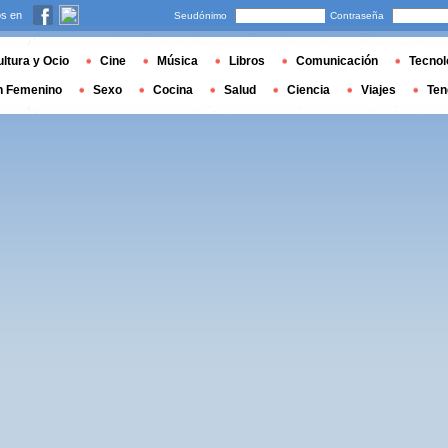
s en
Seudónimo
Contraseña
ltura y Ocio
Cine
Música
Libros
Comunicación
Tecnol
n Femenino
Sexo
Cocina
Salud
Ciencia
Viajes
Ten