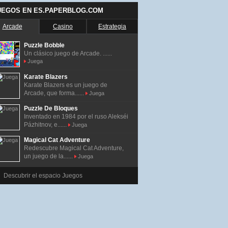
UEGOS EN ES.PAPERBLOG.COM
Arcade
Casino
Estrategia
Puzzle Bobble
Un clásico juego de Arcade. ......
Juega
Karate Blazers
Karate Blazers es un juego de
Arcade, que forma......
Juega
Puzzle De Bloques
Inventado en 1984 por el ruso Alekséi
Pázhitnov, e......
Juega
Magical Cat Adventure
Redescubre Magical Cat Adventure,
un juego de la......
Juega
Descubrir el espacio Juegos