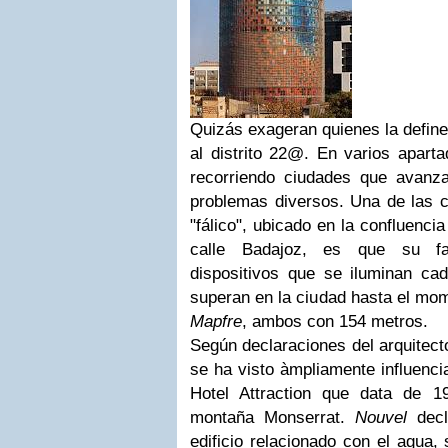
Quizás exageran quienes la define
al distrito 22@. En varios apart
recorriendo ciudades que avanz
problemas diversos. Una de las cu
"fálico", ubicado en la confluenci
calle Badajoz, es que su f
dispositivos que se iluminan cad
superan en la ciudad hasta el mo
Mapfre
, ambos con 154 metros.
Según declaraciones del arquitect
se ha visto àmpliamente influenci
Hotel Attraction que data de 1
montaña Monserrat.
Nouvel
decl
edificio relacionado con el agua,