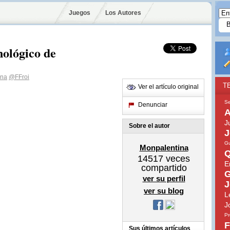
Juegos
Los Autores
nológico de
ina
@FFroi
T
Ver el artículo original
Se
Denunciar
A
J
Sobre el autor
J
Gu
Monpalentina
Q
14517
veces
E
compartido
G
ver su perfil
J
ver su blog
L
J
Pr
F
Sus últimos artículos