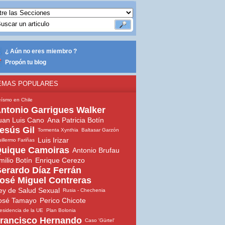
¿ Aún no eres miembro ?
Propón tu blog
EMAS POPULARES
ísmo en Chile
ntonio Garrigues Walker
uan Luis Cano
Ana Patricia Botín
esús Gil
Tormenta Xynthia
Baltasar Garzón
Luis Irizar
illermo Fariñas
uique Camoiras
Antonio Brufau
milio Botín
Enrique Cerezo
erardo Díaz Ferrán
osé Miguel Contreras
ey de Salud Sexual
Rusia - Chechenia
osé Tamayo
Perico Chicote
esidencia de la UE
Plan Bolonia
rancisco Hernando
Caso 'Gürtel'