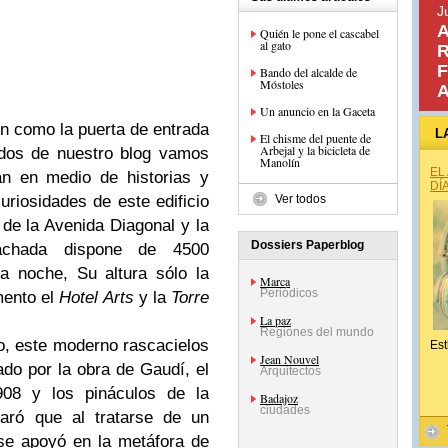
J
A
Quién le pone el cascabel
al gato
R
F
Bando del alcalde de
Móstoles
A
Un anuncio en la Gaceta
n como la puerta de entrada
L
El chisme del puente de
Arbejal y la bicicleta de
ados de nuestro blog vamos
Manolín
EL
an en medio de historias y
DÍ
riosidades de este edificio
Ver todos
a de la Avenida Diagonal y la
Dossiers Paperblog
achada dispone de 4500
a noche, Su altura sólo la
Marca
Periódicos
mento el
Hotel Arts
y la
Torre
La paz
Regiones del mundo
o, este moderno rascacielos
Est
Jean Nouvel
ado por la obra de Gaudí, el
Arquitectos
908 y los pináculos de la
Badajoz
ciudades
aró que al tratarse de un
 se apoyó en la metáfora de