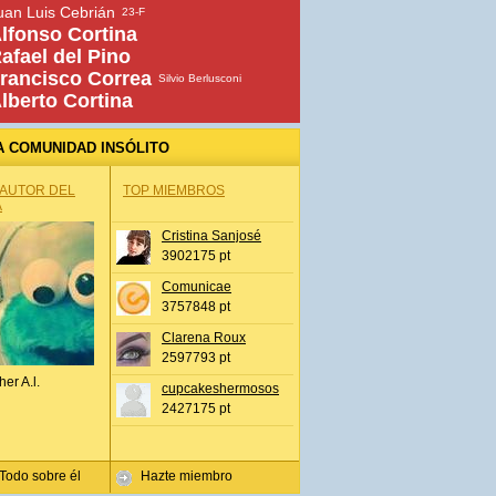
uan Luis Cebrián
23-F
lfonso Cortina
afael del Pino
rancisco Correa
Silvio Berlusconi
lberto Cortina
A COMUNIDAD INSÓLITO
 AUTOR DEL
TOP MIEMBROS
A
Cristina Sanjosé
3902175 pt
Comunicae
3757848 pt
Clarena Roux
2597793 pt
her A.l.
cupcakeshermosos
2427175 pt
Todo sobre él
Hazte miembro