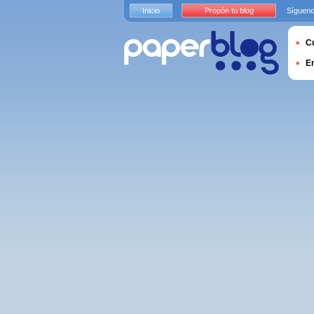
Inicio
Propón tu blog
Sígueno
Cu
E