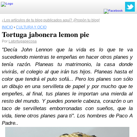
¿Los artículos de tu blog publicados aquí? ¡Propón tu blog!
INICIO
›
CULTURA Y OCIO
Tortuga jabonera lemon pie
Por
Latortugapecosa
"Decía John Lennon que la vida es lo que te va
sucediendo mientras te empeñas en hacer otros planes y
tenía razón. Planeas tu matrimonio, la casa donde
vivirás, el colegio al que irán tus hijos. Planeas hasta el
color que tendrá el puto sofá... Pero los planes son sólo
un dibujo en una servilleta de papel y por mucho que te
empeñes, al final, tus planes le importan una mierda al
resto del mundo. Y puedes ponerle cabeza, corazón o un
taco de servilletas emborronadas con sueños, que la
vida, tiene otros planes para ti". Los hombres de Paco
A
Padre..