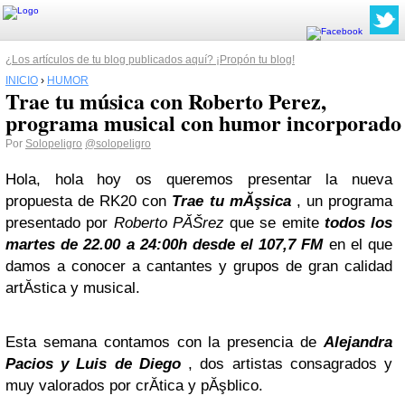
¿Los artículos de tu blog publicados aquí? ¡Propón tu blog!
INICIO
›
HUMOR
Trae tu música con Roberto Perez,
programa musical con humor incorporado
Por
Solopeligro
@solopeligro
Hola, hola hoy os queremos presentar la nueva
propuesta de RK20 con
Trae tu mĂşsica
, un programa
presentado por
Roberto PĂŠrez
que se emite
todos los
martes de 22.00 a 24:00h desde el 107,7 FM
en el que
damos a conocer a cantantes y grupos de gran calidad
artĂ­stica y musical.
Esta semana contamos con la presencia de
Alejandra
Pacios y Luis de Diego
, dos artistas consagrados y
muy valorados por crĂ­tica y pĂşblico.