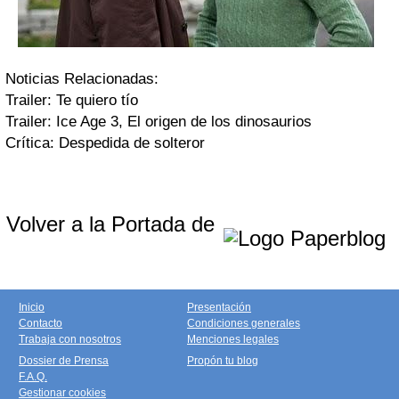
Noticias Relacionadas:
Trailer: Te quiero tío
Trailer: Ice Age 3, El origen de los dinosaurios
Crítica: Despedida de solteror
Volver a la Portada de
Inicio
Presentación
Contacto
Condiciones generales
Trabaja con nosotros
Menciones legales
Dossier de Prensa
Propón tu blog
F.A.Q.
Gestionar cookies