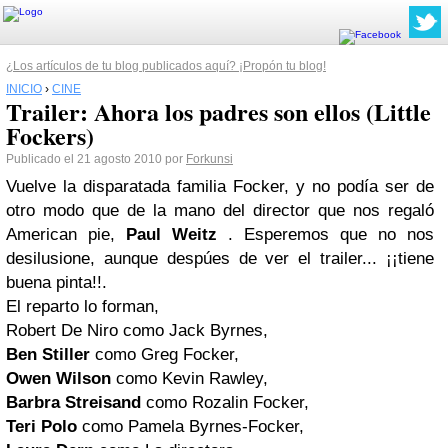
¿Los artículos de tu blog publicados aquí? ¡Propón tu blog!
INICIO
›
CINE
Trailer: Ahora los padres son ellos (Little
Fockers)
Publicado el 21 agosto 2010 por
Forkunsi
Vuelve la disparatada familia
Focker
, y no podía ser de
otro modo que de la mano del director que nos regaló
American pie
,
Paul Weitz
. Esperemos que no nos
desilusione, aunque despúes de ver el trailer... ¡¡tiene
buena pinta!!.
El reparto lo forman,
Robert De Niro como
Jack Byrnes
,
Ben Stiller
como
Greg Focker
,
Owen Wilson
como
Kevin Rawley
,
Barbra Streisand
como
Rozalin Focker
,
Teri Polo
como
Pamela Byrnes-Focker
,