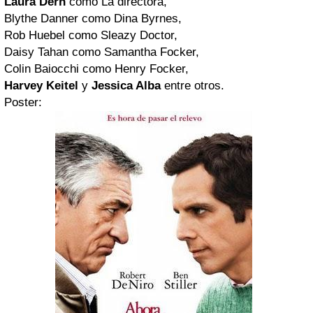
Laura Dern
como
La directora
,
Blythe Danner como
Dina Byrnes
,
Rob Huebel como
Sleazy Doctor
,
Daisy Tahan como
Samantha Focker
,
Colin Baiocchi como
Henry Focker
,
Harvey Keitel
y
Jessica Alba
entre otros.
Poster: