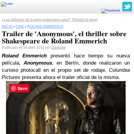
¿Los artículos de tu blog publicados aquí? ¡Propón tu blog!
INICIO
›
CINE
›
ROLAND EMMERICH
Trailer de 'Anonymous', el thriller sobre
Shakespeare de Roland Emmerich
Publicado el 08 abril 2011 por
Davicine
Roland Emmerich
presentó hace tiempo su nueva
película,
Anonymous
, en Berlín, donde realizaron un
curioso photocall en el propio set de rodaje.
Columbia
Pictures
presenta ahora el trailer oficial de la misma.
Save