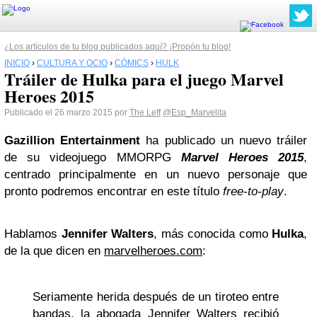
¿Los artículos de tu blog publicados aquí? ¡Propón tu blog!
INICIO
›
CULTURA Y OCIO
›
CÓMICS
›
HULK
Tráiler de Hulka para el juego Marvel
Heroes 2015
Publicado el 26 marzo 2015 por
The Leff
@Esp_Marvelita
Gazillion Entertainment
ha publicado un nuevo tráiler
de su videojuego MMORPG
Marvel Heroes 2015
,
centrado principalmente en un nuevo personaje que
pronto podremos encontrar en este título
free-to-play
.
Hablamos
Jennifer Walters
, más conocida como
Hulka
,
de la que dicen en
marvelheroes.com
:
Seriamente herida después de un tiroteo entre
bandas, la abogada Jennifer Walters recibió