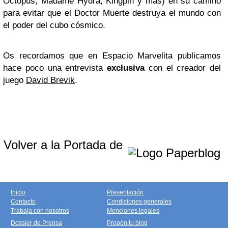
Octopus, Madame Hydra, Kingpin y más) en su camino
para evitar que el Doctor Muerte destruya el mundo con
el poder del cubo cósmico.
Os recordamos que en Espacio Marvelita publicamos
hace poco una entrevista
exclusiva
con el creador del
juego
David Brevik
.
Volver a la Portada de
Inicio
Presentación
Contacto
Condiciones generales
Trabaja con nosotros
Menciones legales
Dossier de Prensa
Propón tu blog