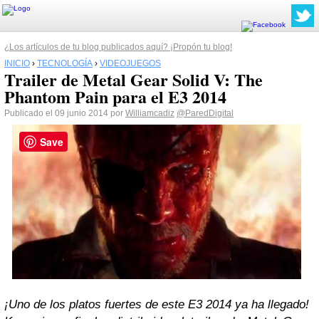
¿Los artículos de tu blog publicados aquí? ¡Propón tu blog!
INICIO
›
TECNOLOGÍA
›
VIDEOJUEGOS
Trailer de Metal Gear Solid V: The
Phantom Pain para el E3 2014
Publicado el 09 junio 2014 por
Williamcadiz
@ParedDigital
Save
¡Uno de los platos fuertes de este E3 2014 ya ha llegado!