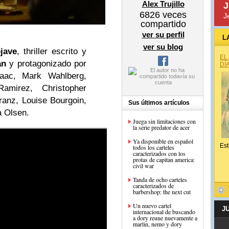
Alex Trujillo
J
6826
veces
J
compartido
ver su perfil
L
ver su blog
jave
, thriller escrito y
EL
an
y protagonizado por
DÍ
saac, Mark Wahlberg,
amirez, Christopher
anz, Louise Bourgoin,
Sus últimos artículos
a Olsen.
Juega sin limitaciones con
la serie predator de acer
Ya disponible en español
Est
todos los carteles
caracterizados con los
protas de capitan america:
civil war
Tanda de ocho carteles
caracterizados de
barbershop: the next cut
Un nuevo cartel
J
internacional de buscando
a dory reune nuevamente a
marlin, nemo y dory