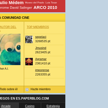
ulio Médem
Museo del Prado
Luis Tosar
ARCO 2010
erome David Salinger
A COMUNIDAD CINE
 AUTOR DEL
TOP MIEMBROS
A
sepelaci
3268535 pt
Jmusind
2623405 pt
Agramar
2361410 pt
her A.l.
jmporense
2263355 pt
Todo sobre él
Hazte miembro
UEGOS EN ES.PAPERBLOG.COM
Arcade
Casino
Estrategia