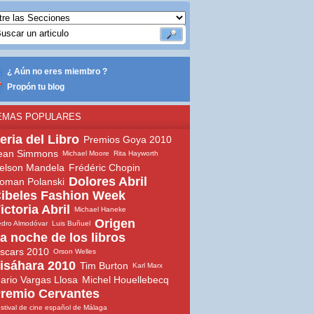
¿ Aún no eres miembro ?
Propón tu blog
EMAS POPULARES
eria del Libro
Premios Goya 2010
ean Simmons
Michael Moore
Rita Hayworth
elson Mandela
Frédéric Chopin
Dolores Abril
oman Polanski
ibeles Fashion Week
ictoria Abril
Michael Haneke
Origen
dro Almodóvar
Luis Buñuel
a noche de los libros
scars 2010
Orson Welles
isáhara 2010
Tim Burton
Karl Marx
ario Vargas Llosa
Michel Houellebecq
remio Cervantes
stival de cine español de Málaga