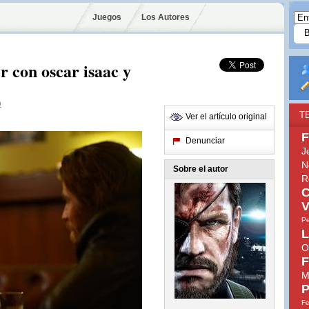
Juegos
Los Autores
er con oscar isaac y
o
T
Ver el artículo original
F
Denunciar
J
N
Sobre el autor
R
C
V
Pe
L
O
F
M
P
Fe