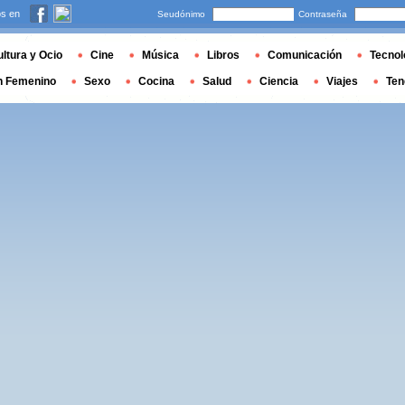
s en
Seudónimo
Contraseña
ltura y Ocio
Cine
Música
Libros
Comunicación
Tecnol
n Femenino
Sexo
Cocina
Salud
Ciencia
Viajes
Ten