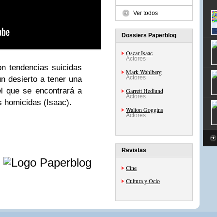
Ver todos
Dossiers Paperblog
Oscar Isaac
Actores
on tendencias suicidas
Mark Wahlberg
Actores
n desierto a tener una
 el que se encontrará a
Garrett Hedlund
Actores
 homicidas (Isaac).
Walton Goggins
Actores
Revistas
e
Cine
Cultura y Ocio