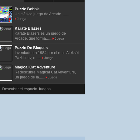
Puzzle Bobble
Un clásico juego de Arcade. ......
Juega
Karate Blazers
Karate Blazers es un juego de
Arcade, que forma......
Juega
Puzzle De Bloques
Inventado en 1984 por el ruso Alekséi
Pázhitnov, e......
Juega
Magical Cat Adventure
Redescubre Magical Cat Adventure,
un juego de la......
Juega
Descubrir el espacio Juegos