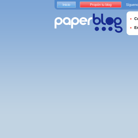
Inicio
Propón tu blog
Sígueno
Cu
E