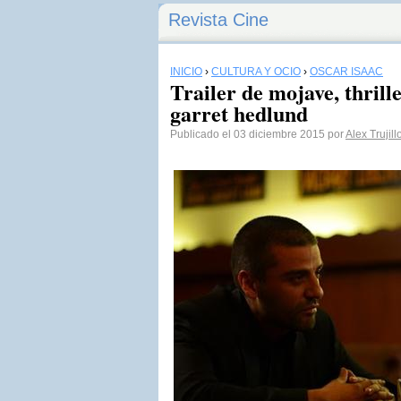
Revista Cine
INICIO
›
CULTURA Y OCIO
›
OSCAR ISAAC
Trailer de mojave, thrill
garret hedlund
Publicado el 03 diciembre 2015 por
Alex Trujill