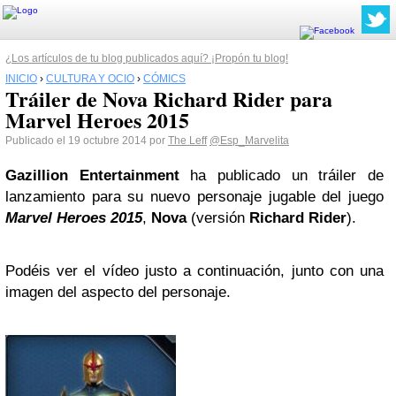
¿Los artículos de tu blog publicados aquí? ¡Propón tu blog!
INICIO
›
CULTURA Y OCIO
›
CÓMICS
Tráiler de Nova Richard Rider para
Marvel Heroes 2015
Publicado el 19 octubre 2014 por
The Leff
@Esp_Marvelita
Gazillion Entertainment
ha publicado un tráiler de
lanzamiento para su nuevo personaje jugable del juego
Marvel Heroes 2015
,
Nova
(versión
Richard Rider
).
Podéis ver el vídeo justo a continuación, junto con una
imagen del aspecto del personaje.