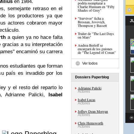
Milius
en 1984.
podría reemplazar a
Charlie Hunnam en "Fifty
es, semejante retraso en el
Shades of Grey"
 de los productores ya que
"Survivor" ficha a
J
Brosnan, Jovovich,
sus actores cobraron mayor
Thompson y Bassett
ectáculo.
Trailer de "The Last Days
rth
a quien ya no hace falta
on Mars"
 gracias a su interpretación
Andrea Berloff se
encargará de los guiones
games" encaminó su carrera
de "The Legend of Conan"
Ver todos
unos estudiantes que forman
u país es invadido por los
Dossiers Paperblog
ey y el resto del reparto lo
Adrianne Palicki
Actores
, Adrianne Palicki,
Isabel
Isabel Lucas
Actores
Jeffrey Dean Morgan
Actores
Chris Hemsworth
Actores
e