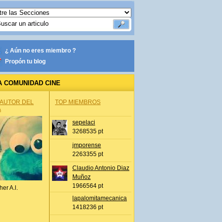
¿ Aún no eres miembro ?
Propón tu blog
A COMUNIDAD CINE
 AUTOR DEL
TOP MIEMBROS
A
sepelaci
3268535 pt
jmporense
2263355 pt
Claudio Antonio Diaz
Muñoz
1966564 pt
her A.l.
lapalomitamecanica
1418236 pt