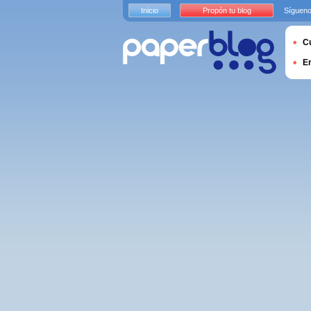
Inicio
Propón tu blog
Sígueno
Cu
E