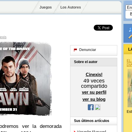
Juegos
Los Autores
exis
L
Denunciar
EL
Sobre el autor
DÍ
Cinexis!
49
veces
compartido
ver su perfil
ver su blog
Est
Sus últimos artículos
odremos ver la demorada
Alexander Skarsgard