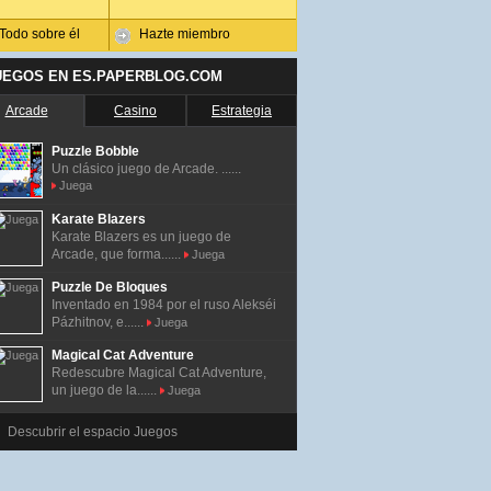
Todo sobre él
Hazte miembro
UEGOS EN ES.PAPERBLOG.COM
Arcade
Casino
Estrategia
Puzzle Bobble
Un clásico juego de Arcade. ......
Juega
Karate Blazers
Karate Blazers es un juego de
Arcade, que forma......
Juega
Puzzle De Bloques
Inventado en 1984 por el ruso Alekséi
Pázhitnov, e......
Juega
Magical Cat Adventure
Redescubre Magical Cat Adventure,
un juego de la......
Juega
Descubrir el espacio Juegos