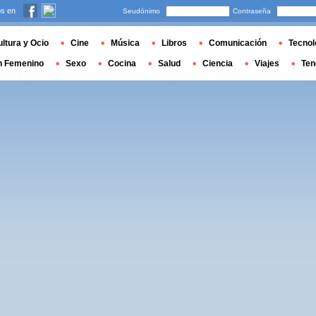
s en
Seudónimo
Contraseña
ltura y Ocio
Cine
Música
Libros
Comunicación
Tecnol
n Femenino
Sexo
Cocina
Salud
Ciencia
Viajes
Ten