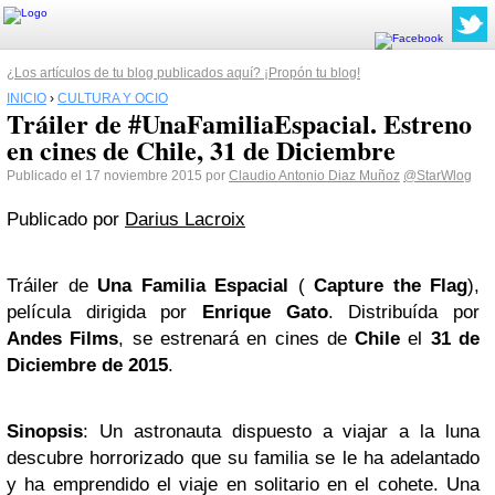
¿Los artículos de tu blog publicados aquí? ¡Propón tu blog!
INICIO
›
CULTURA Y OCIO
Tráiler de #UnaFamiliaEspacial. Estreno
en cines de Chile, 31 de Diciembre
Publicado el 17 noviembre 2015 por
Claudio Antonio Diaz Muñoz
@StarWlog
Publicado por
Darius Lacroix
Tráiler de
Una Familia Espacial
(
Capture the Flag
),
película dirigida por
Enrique Gato
. Distribuída por
Andes Films
, se estrenará en cines de
Chile
el
31 de
Diciembre de 2015
.
Sinopsis
: Un astronauta dispuesto a viajar a la luna
descubre horrorizado que su familia se le ha adelantado
y ha emprendido el viaje en solitario en el cohete. Una