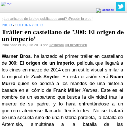
¿Los artículos de tu blog publicados aquí? ¡Propón tu blog!
INICIO
›
CULTURA Y OCIO
Tráiler en castellano de ’300: El origen de
un imperio’
Publicado el 05 julio 2013 por
Despiram
@FrikArteWeb
Warner Bros
. ha lanzado el primer tráiler en castellano
de
300: El origen de un imperio
, película que llegará a
los cines en marzo de 2014 con un estilo visual similar a
la original de
Zack Snyder
. En esta ocasión será
Noam
Murro
quien se pondrá a los mandos de una historia
basada en el cómic de
Frank Miller
Xerxes
. Este es el
nombre de un espartano que busca la divinidad tras la
muerte de su padre, y lo hará enfrentándose a un
guerrero ateniense llamado Temístocles. No se tratará
de una secuela sino de una historia paralela, la batalla de
Artemisio, simultánea a la batalla de las