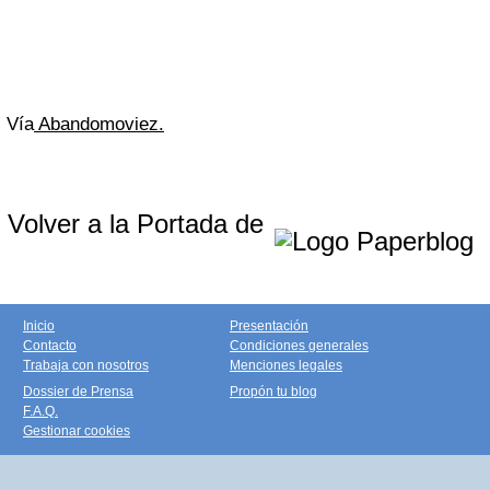
Vía
Abandomoviez.
Volver a la Portada de
Inicio
Presentación
Contacto
Condiciones generales
Trabaja con nosotros
Menciones legales
Dossier de Prensa
Propón tu blog
F.A.Q.
Gestionar cookies