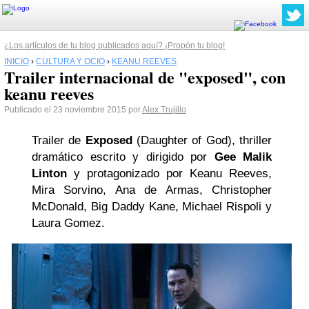
¿Los artículos de tu blog publicados aquí? ¡Propón tu blog!
INICIO
›
CULTURA Y OCIO
›
KEANU REEVES
Trailer internacional de "exposed", con
keanu reeves
Publicado el 23 noviembre 2015 por
Alex Trujillo
Trailer de
Exposed
(Daughter of God), thriller
dramático escrito y dirigido por
Gee Malik
Linton
y protagonizado por Keanu Reeves,
Mira Sorvino, Ana de Armas, Christopher
McDonald, Big Daddy Kane, Michael Rispoli y
Laura Gomez.