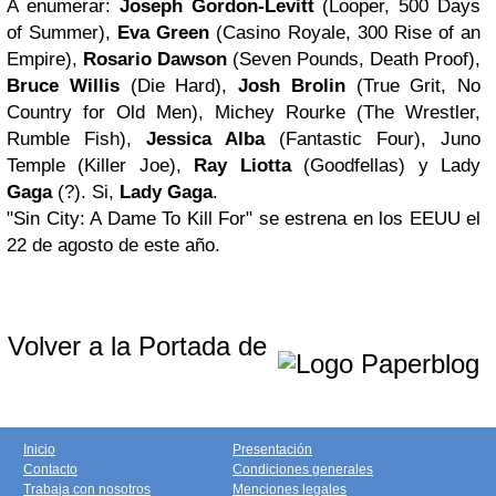
A enumerar:
Joseph Gordon-Levitt
(Looper, 500 Days
of Summer),
Eva Green
(Casino Royale, 300 Rise of an
Empire),
Rosario Dawson
(Seven Pounds, Death Proof),
Bruce Willis
(Die Hard),
Josh Brolin
(True Grit, No
Country for Old Men), Michey Rourke (The Wrestler,
Rumble Fish),
Jessica Alba
(Fantastic Four), Juno
Temple (Killer Joe),
Ray Liotta
(Goodfellas) y Lady
Gaga
(?). Si,
Lady Gaga
.
"Sin City: A Dame To Kill For" se estrena en los EEUU el
22 de agosto de este año.
Volver a la Portada de
Inicio
Presentación
Contacto
Condiciones generales
Trabaja con nosotros
Menciones legales