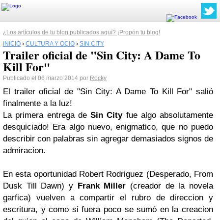
¿Los artículos de tu blog publicados aquí? ¡Propón tu blog!
INICIO
›
CULTURA Y OCIO
›
SIN CITY
Trailer oficial de "Sin City: A Dame To
Kill For"
Publicado el 06 marzo 2014 por
Rocky
El trailer oficial de "Sin City: A Dame To Kill For" salió
finalmente a la luz!
La primera entrega de
Sin City
fue algo absolutamente
desquiciado! Era algo nuevo, enigmatico, que no puedo
describir con palabras sin agregar demasiados signos de
admiracion.
En esta oportunidad Robert Rodriguez (Desperado, From
Dusk Till Dawn) y
Frank Miller
(creador de la novela
garfica) vuelven a compartir el rubro de direccion y
escritura, y como si fuera poco se sumó en la creacion