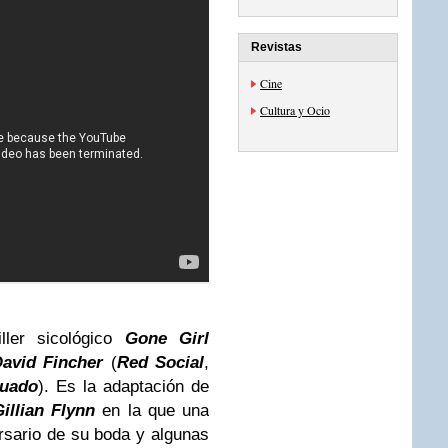
Revistas
Cine
Cultura y Ocio
ller sicológico
Gone Girl
avid Fincher
(
Red Social
,
tuado
). Es la adaptación de
illian Flynn
en la que una
rsario de su boda y algunas