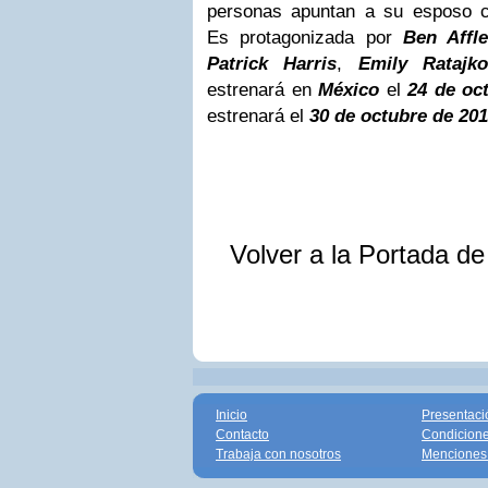
personas apuntan a su esposo c
Es protagonizada por
Ben Affl
Patrick Harris
,
Emily Ratajko
estrenará en
México
el
24 de oc
estrenará el
30 de octubre de 20
Volver a la Portada d
Inicio
Presentaci
Contacto
Condicione
Trabaja con nosotros
Menciones 