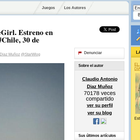
Juegos
Los Autores
eGirl. Estreno en
#Chile, 30 de
L
Denunciar
 Diaz Muñoz
@StarWlog
EL
Sobre el autor
DÍ
Claudio Antonio
Diaz Muñoz
70178
veces
compartido
ver su perfil
ver su blog
Est
Sus últimos artículos