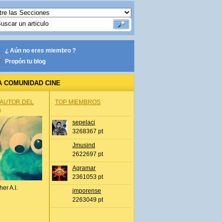
¿ Aún no eres miembro ?
Propón tu blog
A COMUNIDAD CINE
 AUTOR DEL
TOP MIEMBROS
A
sepelaci
3268367 pt
Jmusind
2622697 pt
Agramar
2361053 pt
her A.l.
jmporense
2263049 pt