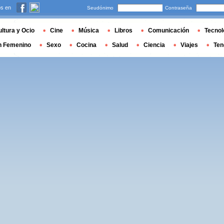
s en
Seudónimo
Contraseña
ltura y Ocio
Cine
Música
Libros
Comunicación
Tecnol
n Femenino
Sexo
Cocina
Salud
Ciencia
Viajes
Ten