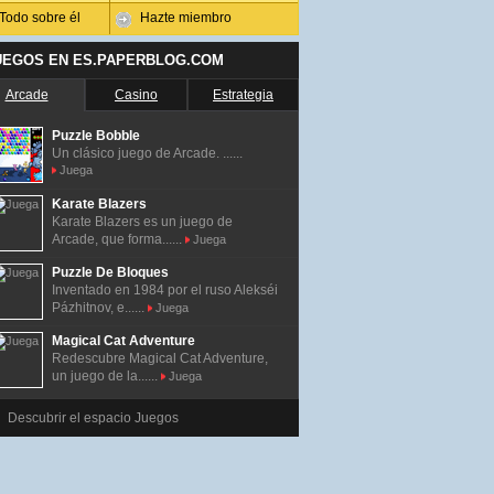
Todo sobre él
Hazte miembro
UEGOS EN ES.PAPERBLOG.COM
Arcade
Casino
Estrategia
Puzzle Bobble
Un clásico juego de Arcade. ......
Juega
Karate Blazers
Karate Blazers es un juego de
Arcade, que forma......
Juega
Puzzle De Bloques
Inventado en 1984 por el ruso Alekséi
Pázhitnov, e......
Juega
Magical Cat Adventure
Redescubre Magical Cat Adventure,
un juego de la......
Juega
Descubrir el espacio Juegos