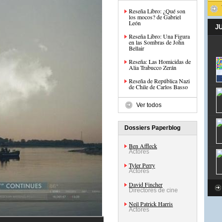
Reseña Libro: ¿Qué son
los mocos? de Gabriel
León
J
Reseña Libro: Una Figura
en las Sombras de John
Bellair
Reseña: Las Homicidas de
Alia Trabucco Zerán
Reseña de República Nazi
de Chile de Carlos Basso
Ver todos
Dossiers Paperblog
Ben Affleck
Actores
Tyler Perry
Actores
David Fincher
Directores de cine
Neil Patrick Harris
Actores