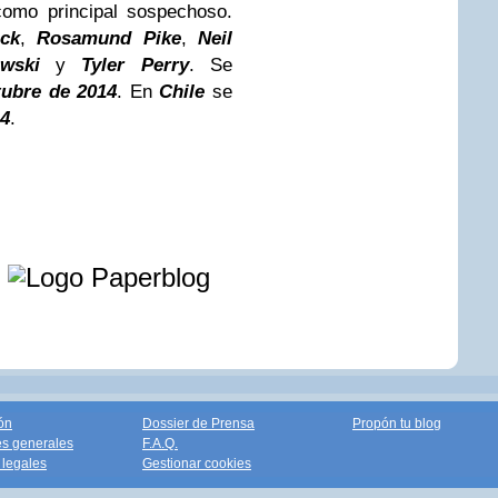
omo principal sospechoso.
eck
,
Rosamund Pike
,
Neil
wski
y
Tyler Perry
. Se
tubre de 2014
. En
Chile
se
14
.
e
ón
Dossier de Prensa
Propón tu blog
s generales
F.A.Q.
legales
Gestionar cookies