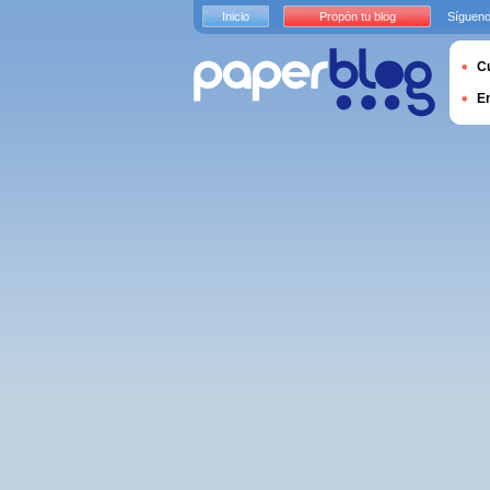
Inicio
Propón tu blog
Sígueno
Cu
E