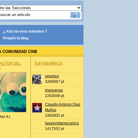
¿ Aún no eres miembro ?
Propón tu blog
A COMUNIDAD CINE
 AUTOR DEL
TOP MIEMBROS
A
sepelaci
3268367 pt
jmporense
2263049 pt
Claudio Antonio Diaz
Muñoz
1965802 pt
her A.l.
lapalomitamecanica
1417552 pt