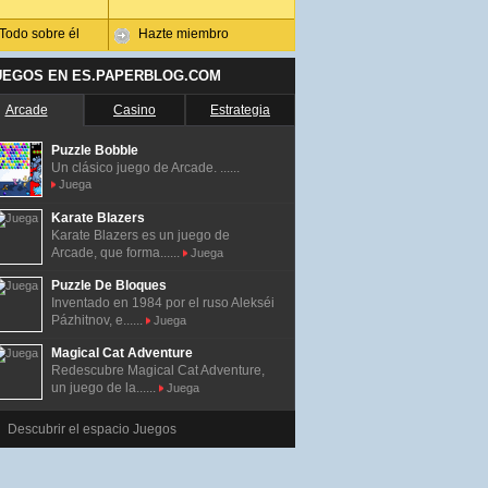
Todo sobre él
Hazte miembro
UEGOS EN ES.PAPERBLOG.COM
Arcade
Casino
Estrategia
Puzzle Bobble
Un clásico juego de Arcade. ......
Juega
Karate Blazers
Karate Blazers es un juego de
Arcade, que forma......
Juega
Puzzle De Bloques
Inventado en 1984 por el ruso Alekséi
Pázhitnov, e......
Juega
Magical Cat Adventure
Redescubre Magical Cat Adventure,
un juego de la......
Juega
Descubrir el espacio Juegos