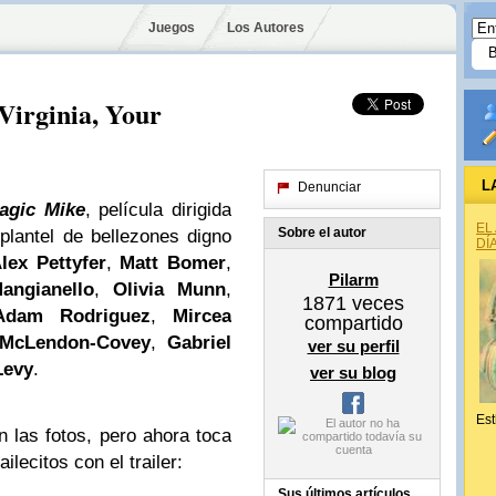
Juegos
Los Autores
Virginia, Your
L
Denunciar
agic Mike
, película dirigida
EL
Sobre el autor
lantel de bellezones digno
DÍ
lex Pettyfer
,
Matt Bomer
,
Pilarm
angianello
,
Olivia Munn
,
1871
veces
Adam Rodriguez
,
Mircea
compartido
McLendon-Covey
,
Gabriel
ver su perfil
Levy
.
ver su blog
Est
 las fotos, pero ahora toca
lecitos con el trailer:
Sus últimos artículos