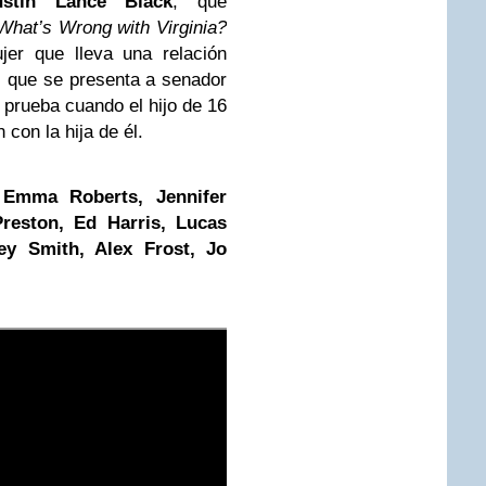
ustin Lance Black
, que
What’s Wrong with Virginia?
er que lleva una relación
f que se presenta a senador
 prueba cuando el hijo de 16
con la hija de él.
r
Emma
Roberts, Jennifer
Preston, Ed Harris, Lucas
ey Smith, Alex Frost, Jo