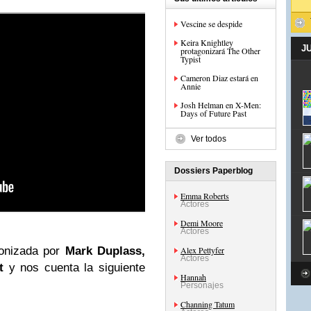
Vescine se despide
Keira Knightley
J
protagonizará The Other
Typist
Cameron Diaz estará en
Annie
Josh Helman en X-Men:
Days of Future Past
Ver todos
Dossiers Paperblog
Emma Roberts
Actores
Demi Moore
Actores
onizada por
Mark Duplass,
Alex Pettyfer
Actores
t
y nos cuenta la siguiente
Hannah
Personajes
Channing Tatum