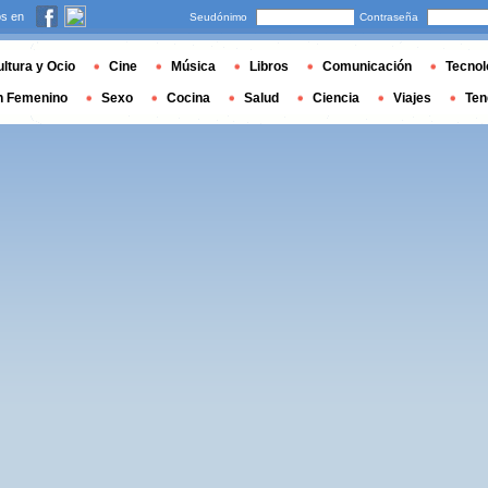
s en
Seudónimo
Contraseña
ltura y Ocio
Cine
Música
Libros
Comunicación
Tecnol
n Femenino
Sexo
Cocina
Salud
Ciencia
Viajes
Ten