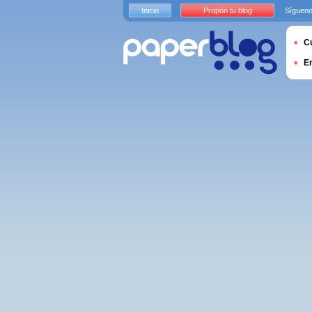
Inicio
Propón tu blog
Sígueno
Cu
E