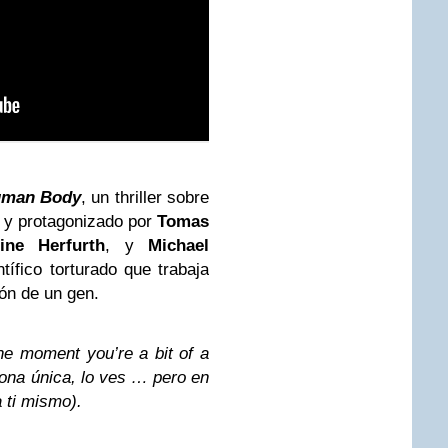
Human Body
, un thriller sobre
y protagonizado por
Tomas
ine Herfurth
, y
Michael
tífico torturado que trabaja
ón de un gen.
he moment you’re a bit of a
sona única, lo ves … pero en
 ti mismo).