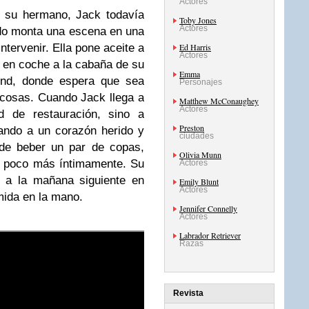
Actores
 su hermano, Jack todavía
Toby Jones
Actores
do monta una escena en una
ntervenir. Ella pone aceite a
Ed Harris
Actores
va en coche a la cabaña de su
Emma
und, donde espera que sea
Personajes
 cosas. Cuando Jack llega a
Matthew McConaughey
Actores
d de restauración, sino a
Preston
ando a un corazón herido y
ciudades
 de beber un par de copas,
Olivia Munn
n poco más íntimamente. Su
Actores
a a la mañana siguiente en
Emily Blunt
Actores
mida en la mano.
Jennifer Connelly
Actores
Labrador Retriever
Razas
Revista