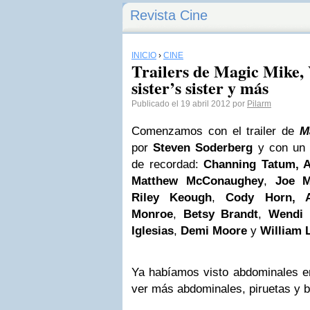
Revista Cine
INICIO
›
CINE
Trailers de Magic Mike, 
sister’s sister y más
Publicado el 19 abril 2012 por
Pilarm
Comenzamos con el trailer de
M
por
Steven Soderberg
y con un p
de recordad:
Channing Tatum, A
Matthew McConaughey
,
Joe M
Riley Keough
,
Cody Horn,
Monroe
,
Betsy Brandt
,
Wendi 
Iglesias
,
Demi Moore
y
William 
Ya habíamos visto abdominales en
ver más abdominales, piruetas y bai