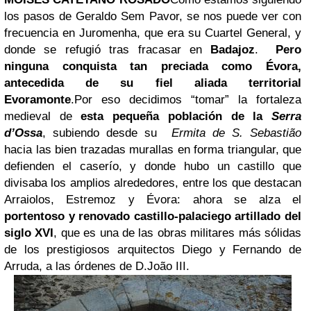
los pasos de Geraldo Sem Pavor, se nos puede ver con
frecuencia en Juromenha, que era su Cuartel General, y
donde se refugió tras fracasar en
Badajoz
.
Pero
ninguna conquista tan preciada como Évora,
antecedida de su fiel aliada territorial
Evoramonte
.
Por eso decidimos “tomar” la fortaleza
medieval de
esta pequeña población de la
Serra
d’Ossa
, subiendo desde su
Ermita de S. Sebastião
hacia las bien trazadas murallas en forma triangular, que
defienden el caserío, y donde hubo un castillo que
divisaba los amplios alrededores, entre los que destacan
Arraiolos, Estremoz y Évora: ahora se alza el
portentoso y renovado castillo-palaciego artillado del
siglo XVI
, que es una de las obras militares más sólidas
de los prestigiosos arquitectos Diego y Fernando de
Arruda, a las órdenes de D.João III.