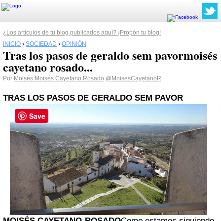
¿Los artículos de tu blog publicados aquí? ¡Propón tu blog!
INICIO
›
SOCIEDAD
›
OPINIÓN
Tras los pasos de geraldo sem pavormoisés
cayetano rosado...
Por
Moisés Moisés Cayetano Rosado
@MoisesCayetanoR
TRAS LOS PASOS DE GERALDO SEM PAVOR
Save
MOISÉS CAYETANO ROSADO
Como estamos siguiendo