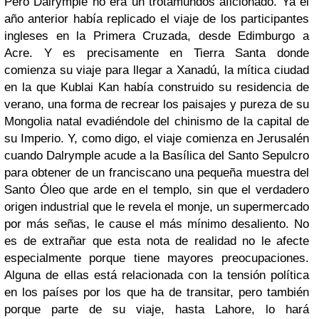
Pero
Dalrymple
no era un trotamundos aficionado. Ya el
año anterior había replicado el viaje de los participantes
ingleses en la Primera Cruzada, desde Edimburgo a
Acre. Y es precisamente en Tierra Santa donde
comienza su viaje para llegar a Xanadú, la mítica ciudad
en la que Kublai Kan había construido su residencia de
verano, una forma de recrear los paisajes y pureza de su
Mongolia natal evadiéndole del chinismo de la capital de
su Imperio. Y, como digo, el viaje comienza en Jerusalén
cuando
Dalrymple
acude a la Basílica del Santo Sepulcro
para obtener de un franciscano una pequeña muestra del
Santo Óleo que arde en el templo, sin que el verdadero
origen industrial que le revela el monje, un supermercado
por más señas, le cause el más mínimo desaliento. No
es de extrañar que esta nota de realidad no le afecte
especialmente porque tiene mayores preocupaciones.
Alguna de ellas está relacionada con la tensión política
en los países por los que ha de transitar, pero también
porque parte de su viaje, hasta Lahore, lo hará